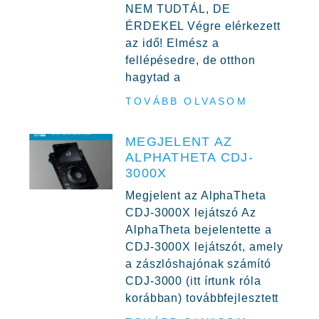
NEM TUDTÁL, DE
ÉRDEKEL Végre elérkezett
az idő! Elmész a
fellépésedre, de otthon
hagytad a
TOVÁBB OLVASOM
MEGJELENT AZ
ALPHATHETA CDJ-
3000X
Megjelent az AlphaTheta
CDJ-3000X lejátszó Az
AlphaTheta bejelentette a
CDJ-3000X lejátszót, amely
a zászlóshajónak számító
CDJ-3000 (itt írtunk róla
korábban) továbbfejlesztett