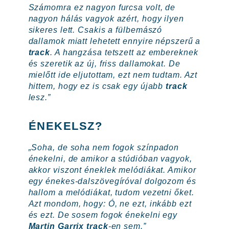
Számomra ez nagyon furcsa volt, de
nagyon hálás vagyok azért, hogy ilyen
sikeres lett. Csakis a fülbemászó
dallamok miatt lehetett ennyire népszerű a
track
. A hangzása tetszett az embereknek
és szeretik az új, friss dallamokat. De
mielőtt ide eljutottam, ezt nem tudtam. Azt
hittem, hogy ez is csak egy újabb
track
lesz.”
ÉNEKELSZ?
„Soha, de soha nem fogok színpadon
énekelni, de amikor a stúdióban vagyok,
akkor viszont éneklek melódiákat. Amikor
egy énekes-dalszövegíróval dolgozom és
hallom a melódiákat, tudom vezetni őket.
Azt mondom, hogy: Ó, ne ezt, inkább ezt
és ezt. De sosem fogok énekelni egy
Martin Garrix track
-en sem.”