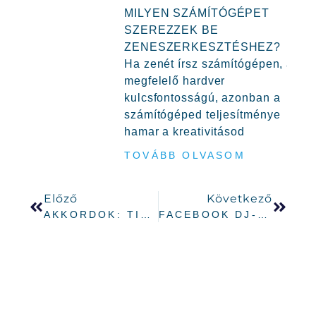
MILYEN SZÁMÍTÓGÉPET
SZEREZZEK BE
ZENESZERKESZTÉSHEZ?
Ha zenét írsz számítógépen, a
megfelelő hardver
kulcsfontosságú, azonban a
számítógéped teljesítménye
hamar a kreativitásod
TOVÁBB OLVASOM
Előző
Következő
AKKORDOK: TIPPEK ÉS TRÜKKÖK ELEKTRONIKUS ZENÉKHEZ
FACEBOOK DJ-KÉNT MIT TEGYEK KI? TIPPEK ÉS TRÜKKÖK.