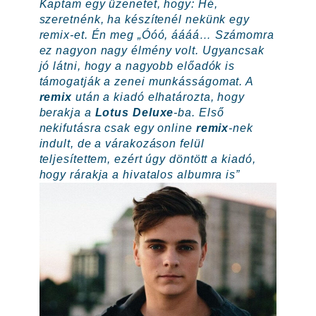
Kaptam egy üzenetet, hogy: Hé,
szeretnénk, ha készítenél nekünk egy
remix-et. Én meg „Óóó, áááá… Számomra
ez nagyon nagy élmény volt. Ugyancsak
jó látni, hogy a nagyobb előadók is
támogatják a zenei munkásságomat. A
remix
után a kiadó elhatározta, hogy
berakja a
Lotus Deluxe
-ba. Első
nekifutásra csak egy online
remix
-nek
indult, de a várakozáson felül
teljesítettem, ezért úgy döntött a kiadó,
hogy rárakja a hivatalos albumra is”