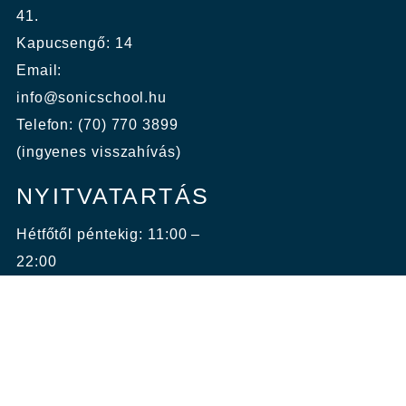
41.
Kapucsengő: 14
Email:
info@sonicschool.hu
Telefon: (70) 770 3899
(ingyenes visszahívás)
NYITVATARTÁS
Hétfőtől péntekig: 11:00 –
22:00
Szombat, vasárnap:
10:00 – 18:00