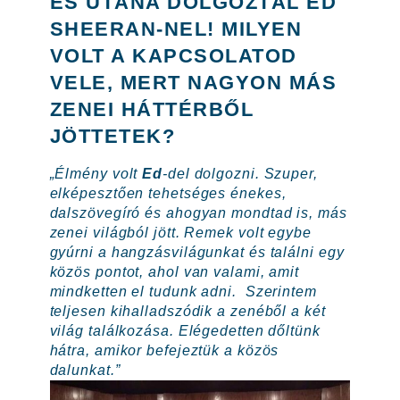
ÉS UTÁNA DOLGOZTÁL ED
SHEERAN-NEL! MILYEN
VOLT A KAPCSOLATOD
VELE, MERT NAGYON MÁS
ZENEI HÁTTÉRBŐL
JÖTTETEK?
„Élmény volt
Ed
-del dolgozni. Szuper,
elképesztően tehetséges énekes,
dalszövegíró és ahogyan mondtad is, más
zenei világból jött. Remek volt egybe
gyúrni a hangzásvilágunkat és találni egy
közös pontot, ahol van valami, amit
mindketten el tudunk adni. Szerintem
teljesen kihalladszódik a zenéből a két
világ találkozása. Elégedetten dőltünk
hátra, amikor befejeztük a közös
dalunkat.”