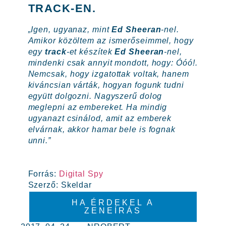
TRACK-EN.
„Igen, ugyanaz, mint
Ed Sheeran
-nel.
Amikor közöltem az ismerőseimmel, hogy
egy
track
-et készítek
Ed Sheeran
-nel,
mindenki csak annyit mondott, hogy: Óóó!.
Nemcsak, hogy izgatottak voltak, hanem
kiváncsian várták, hogyan fogunk tudni
együtt dolgozni. Nagyszerű dolog
meglepni az embereket. Ha mindig
ugyanazt csinálod, amit az emberek
elvárnak, akkor hamar bele is fognak
unni.”
Forrás:
Digital Spy
Szerző: Skeldar
HA ÉRDEKEL A
ZENEÍRÁS