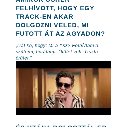
FELHÍVOTT, HOGY EGY
TRACK-EN AKAR
DOLGOZNI VELED, MI
FUTOTT ÁT AZ AGYADON?
„Hát kb, hogy: Mi a f*sz? Felhívtam a
szüleim, barátaim. Őrület volt. Tiszta
őrület.”