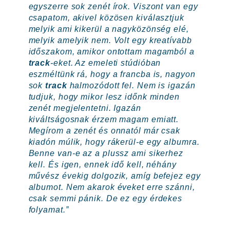
egyszerre sok zenét írok. Viszont van egy
csapatom, akivel közösen kiválasztjuk
melyik ami kikerül a nagyközönség elé,
melyik amelyik nem. Volt egy kreatívabb
időszakom, amikor ontottam magamból a
track
-eket. Az emeleti stúdióban
eszméltünk rá, hogy a francba is, nagyon
sok
track
halmozódott fel. Nem is igazán
tudjuk, hogy mikor lesz időnk minden
zenét megjelentetni. Igazán
kiváltságosnak érzem magam emiatt.
Megírom a zenét és onnatól már csak
kiadón múlik, hogy rákerül-e egy albumra.
Benne van-e az a plussz ami sikerhez
kell. És igen, ennek idő kell, néhány
művész évekig dolgozik, amíg befejez egy
albumot. Nem akarok éveket erre szánni,
csak semmi pánik. De ez egy érdekes
folyamat.”