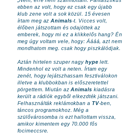
„Nem, erre nem számítottam. Fantasztikus
ebben az volt, hogy ez csak egy újabb
klub zene volt a sok közül. 15 évesen
írtam meg az
Animals
-t. Vicces volt,
élőben játszottam és odajöttek az
emberek, hogy mi ez a klikkelős hang? Én
meg úgy voltam vele, hogy: Áááá, azt nem
mondhatom meg. csak hogy piszkálódjak.
Aztán hirtelen szuper nagy
hype
lett.
Mindenhol ez volt a neten. Írtam egy
zenét, hogy lejátszhassam fesztiválokon
illetve a klubbokban is előszeretettel
pörgettem. Miután az
Animals
kiadásra
került a rádiók egyből elkezdték játszani.
Felhasználták reklámokban a
TV
-ben,
táncos programokhoz. Még a
szülővárosomba is ezt hallottam vissza,
amikor kimentem egy 70.000 fős
focimeccsre.