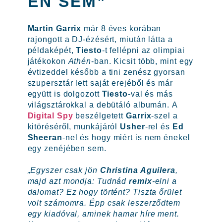
EN SEM”
Martin Garrix
már 8 éves korában
rajongott a DJ-ézésért, miután látta a
példaképét,
Tiesto
-t fellépni az olimpiai
játékokon
Athén
-ban. Kicsit több, mint egy
évtizeddel később a tini zenész gyorsan
szupersztár lett saját erejéből és már
együtt is dolgozott
Tiesto
-val és más
világsztárokkal a debütáló albumán. A
Digital Spy
beszélgetett
Garrix
-szel a
kitöréséről, munkájáról
Usher
-rel és
Ed
Sheeran
-nel és hogy miért is nem énekel
egy zenéjében sem.
„Egyszer csak jön
Christina Aguilera
,
majd azt mondja: Tudnád
remix
-elni a
dalomat?
Ez hogy történt? Tiszta őrület
volt számomra. Épp csak leszerződtem
egy kiadóval, aminek hamar híre ment.