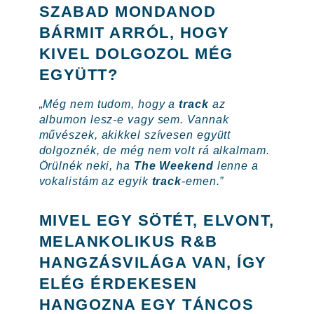
SZABAD MONDANOD
BÁRMIT ARRÓL, HOGY
KIVEL DOLGOZOL MÉG
EGYÜTT?
„Még nem tudom, hogy a
track
az
albumon lesz-e vagy sem. Vannak
művészek, akikkel szívesen együtt
dolgoznék, de még nem volt rá alkalmam.
Örülnék neki, ha
The Weekend
lenne a
vokalistám az egyik
track
-emen.”
MIVEL EGY SÖTÉT, ELVONT,
MELANKOLIKUS R&B
HANGZÁSVILÁGA VAN, ÍGY
ELÉG ÉRDEKESEN
HANGOZNA EGY TÁNCOS