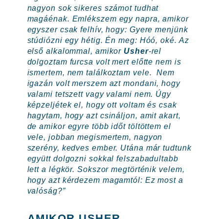
nagyon sok sikeres számot tudhat
magáénak. Emlékszem egy napra, amikor
egyszer csak felhív, hogy: Gyere menjünk
stúdiózni egy hétig. Én meg: Hóó, oké. Az
első alkalommal, amikor
Usher
-rel
dolgoztam furcsa volt mert előtte nem is
ismertem, nem találkoztam vele. Nem
igazán volt merszem azt mondani, hogy
valami tetszett vagy valami nem. Úgy
képzeljétek el, hogy ott voltam és csak
hagytam, hogy azt csináljon, amit akart,
de amikor egyre több időt töltöttem el
vele, jobban megismertem, nagyon
szerény, kedves ember. Utána már tudtunk
együtt dolgozni sokkal felszabadultabb
lett a légkör. Sokszor megtörténik velem,
hogy azt kérdezem magamtól: Ez most a
valóság?”
AMIKOR USHER