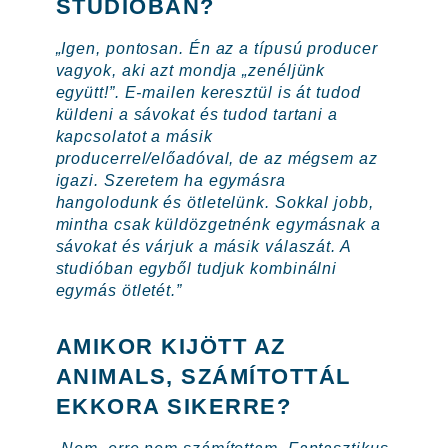
STÚDIÓBAN?
„Igen, pontosan. Én az a típusú producer
vagyok, aki azt mondja „zenéljünk
együtt!”. E-mailen keresztül is át tudod
küldeni a sávokat és tudod tartani a
kapcsolatot a másik
producerrel/előadóval, de az mégsem az
igazi. Szeretem ha egymásra
hangolodunk és ötletelünk. Sokkal jobb,
mintha csak küldözgetnénk egymásnak a
sávokat és várjuk a másik válaszát. A
studióban egyből tudjuk kombinálni
egymás ötletét.”
AMIKOR KIJÖTT AZ
ANIMALS, SZÁMÍTOTTÁL
EKKORA SIKERRE?