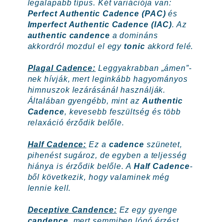
legalapabb típus. Két variációja van:
Perfect Authentic Cadence (PAC)
és
Imperfect Authentic Cadence (IAC)
. Az
authentic candence
a domináns
akkordról mozdul el egy
tonic
akkord felé.
Plagal Cadence:
Leggyakrabban „ámen”-
nek hívják, mert leginkább hagyományos
himnuszok lezárásánál használják.
Általában gyengébb, mint az
Authentic
Cadence
, kevesebb feszültség és több
relaxáció érződik belőle.
Half Cadence:
Ez a
cadence
szünetet,
pihenést sugároz, de egyben a teljesség
hiánya is érződik belőle. A
Half Cadence
-
ből következik, hogy valaminek még
lennie kell.
Deceptive Candence:
Ez egy gyenge
candence
, mert semmiben lógó érzést