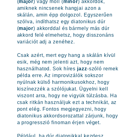
(
major
) vagy moll (
minor
) akkordok,
amiknek nincsenek hangjai azon a
skálán, amin épp dolgozol. Egyszerűen
szólva, indíthatsz egy diatonikus dúr
(
major
) akkorddal és bármely más dúr
akkord felé elmehetsz, hogy disszonáns
variációt adj a zenéhez.
Csak azért, mert egy hang a skálán kívül
esik, még nem jelenti azt, hogy nem
használhatod. Sok híres
jazz
-szóló remek
példa erre. Az improvizálók sokszor
nyúlnak külső harmonikusokhoz, hogy
kiszínezzék a szólójukat. Ügyelni kell
viszont arra, hogy ne vigyük túlzásba. Ha
csak ritkán használjuk ezt a technikát, az
pont elég. Fontos megjegyezni, hogy
diatonikus akkordsorozattal zárjunk, hogy
a progresszió finoman érjen véget.
Például, ha dúr diatonikkal kezdesz,