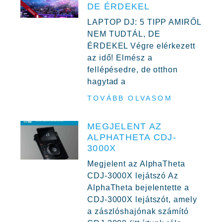
DE ÉRDEKEL
LAPTOP DJ: 5 TIPP AMIRŐL
NEM TUDTÁL, DE
ÉRDEKEL Végre elérkezett
az idő! Elmész a
fellépésedre, de otthon
hagytad a
TOVÁBB OLVASOM
MEGJELENT AZ
ALPHATHETA CDJ-
3000X
Megjelent az AlphaTheta
CDJ-3000X lejátszó Az
AlphaTheta bejelentette a
CDJ-3000X lejátszót, amely
a zászlóshajónak számító