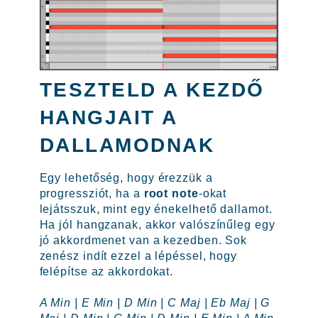
TESZTELD A KEZDŐ
HANGJAIT A
DALLAMODNAK
Egy lehetőség, hogy érezzük a
progressziót, ha a
root note
-okat
lejátsszuk, mint egy énekelhető dallamot.
Ha jól hangzanak, akkor valószínűleg egy
jó akkordmenet van a kezedben. Sok
zenész indít ezzel a lépéssel, hogy
felépítse az akkordokat.
A Min | E Min | D Min | C Maj | Eb Maj | G