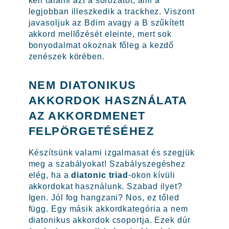
kell találni azt a sorozatot, ami a
legjobban illeszkedik a trackhez. Viszont
javasoljuk az Bdim avagy a B szűkített
akkord mellőzését eleinte, mert sok
bonyodalmat okoznak főleg a kezdő
zenészek körében.
NEM DIATONIKUS
AKKORDOK HASZNÁLATA
AZ AKKORDMENET
FELPÖRGETÉSÉHEZ
Készítsünk valami izgalmasat és szegjük
meg a szabályokat! Szabályszegéshez
elég, ha a
diatonic triad
-okon kívüli
akkordokat használunk. Szabad ilyet?
Igen. Jól fog hangzani? Nos, ez tőled
függ. Egy másik akkordkategória a nem
diatonikus akkordok csoportja. Ezek dúr