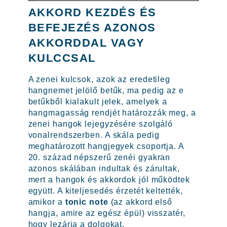
AKKORD KEZDÉS ÉS
BEFEJEZÉS AZONOS
AKKORDDAL VAGY
KULCCSAL
A zenei kulcsok, azok az eredetileg
hangnemet jelölő betűk, ma pedig az e
betűkből kialakult jelek, amelyek a
hangmagasság rendjét határozzák meg, a
zenei hangok lejegyzésére szolgáló
vonalrendszerben. A skála pedig
meghatározott hangjegyek csoportja. A
20. század népszerű zenéi gyakran
azonos skálában indultak és zárultak,
mert a hangok és akkordok jól működtek
együtt. A kiteljesedés érzetét keltették,
amikor a
tonic note
(az akkord első
hangja, amire az egész épül) visszatér,
hogy lezárja a dolgokat.