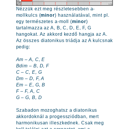
Nézzük ezt meg részletesebben a-
mollkulcs (
minor
) használatával, mint pl.
egy természetes a-moll (
minor
)
tartalmazza az A, B, C, D, E, F, G
hangokat. Az akkord kezdő hangja az A.
Az összes diatonikus triádja az A kulcsnak
pedig:
Am – A, C, E
Bdim – B, D, F
C – C, E, G
Dm – D, F, A
Em – E, G, B
F – F, A, C
G – G, B, D
Szabadon mozoghatsz a diatonikus
akkordoknál a progessziódban, mert
harmonikusan illeszkednek. Csak meg