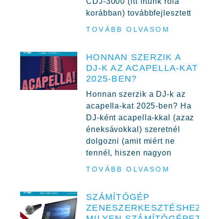
CDJ-3000 (itt írtunk róla
korábban) továbbfejlesztett
TOVÁBB OLVASOM
HONNAN SZERZIK A
DJ-K AZ ACAPELLA-KAT
2025-BEN?
Honnan szerzik a DJ-k az
acapella-kat 2025-ben? Ha
DJ-ként acapella-kkal (azaz
éneksávokkal) szeretnél
dolgozni (amit miért ne
tennél, hiszen nagyon
TOVÁBB OLVASOM
SZÁMÍTÓGÉP
ZENESZERKESZTÉSHEZ,
MILYEN SZÁMÍTÓGÉPET