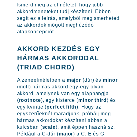
Ismerd meg az elméletet, hogy jobb
akkordmeneteket tudj készíteni! Ebben
segít ez a leírás, amelyből megismerheted
az akkordok mögött meghúzódó
alapkoncepciót.
AKKORD KEZDÉS EGY
HÁRMAS AKKORDDAL
(TRIAD CHORD)
A zeneelméletben a
major
(dúr) és
minor
(moll) hármas akkord egy-egy olyan
akkord, amelynek van egy alaphangja
(
rootnote
), egy kisterce (
minor third
) és
egy kvintje (
perfect fifth
). Hogy az
egyszerűeknél maradjunk, próbálj meg
hármas akkordokat készíteni abban a
kulcsban (
scale
), amit éppen használsz.
Például a C-dúr (
major
) a C, E és G