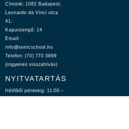
Címünk: 1082 Budapest,
Leonardo da Vinci utca
41.
Kapucsengő: 14
Email:
info@sonicschool.hu
Telefon: (70) 770 3899
(ingyenes visszahívás)
NYITVATARTÁS
Hétfőtől péntekig: 11:00 –
22:00
Szombat, vasárnap:
10:00 – 18:00