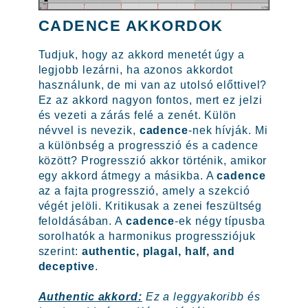
CADENCE AKKORDOK
Tudjuk, hogy az akkord menetét úgy a
legjobb lezárni, ha azonos akkordot
használunk, de mi van az utolsó előttivel?
Ez az akkord nagyon fontos, mert ez jelzi
és vezeti a zárás felé a zenét. Külön
névvel is nevezik,
cadence
-nek hívják. Mi
a különbség a progresszió és a cadence
között? Progresszió akkor történik, amikor
egy akkord átmegy a másikba. A
cadence
az a fajta progresszió, amely a szekció
végét jelöli. Kritikusak a zenei feszültség
feloldásában. A
cadence
-ek négy típusba
sorolhatók a harmonikus progressziójuk
szerint:
authentic, plagal, half, and
deceptive
.
Authentic akkord:
Ez a leggyakoribb és