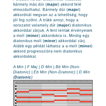
bármely más dúr (
major
) akkord felé
elmozdulhatsz. Bármely dúr (
major
)
akkordnál megvan az a lehetőség, hogy
jól fog szólni. A trükk annyi, hogy a
sorozatot valamely dúr (
major
) diatonikus
akkorddal zárjuk. A fent leírtak érvényesek
a moll (
minor
) akkordokra is. Mindig egy
diatonikus moll (
minor
) akkorddal zárj.
Alább egy példát láthatsz a a-moll (
minor
)
akkord progresszióra nem diatonikus
akkordokkal.
A Min | F Maj | D Min | Bb Min (Non-
Diatonic) | Eb Min (Non-Diatonic) | D Min
(
Diatonic
)