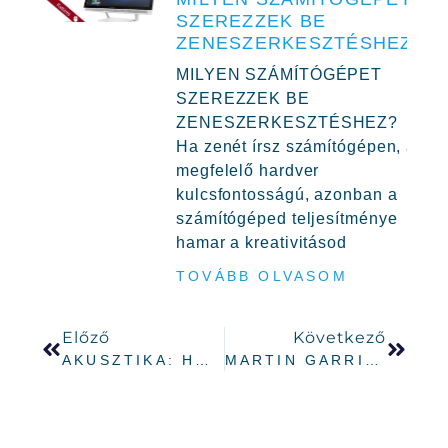
SZEREZZEK BE
ZENESZERKESZTÉSHEZ?
MILYEN SZÁMÍTÓGÉPET
SZEREZZEK BE
ZENESZERKESZTÉSHEZ?
Ha zenét írsz számítógépen, a
megfelelő hardver
kulcsfontosságú, azonban a
számítógéped teljesítménye
hamar a kreativitásod
TOVÁBB OLVASOM
Előző
Következő
AKUSZTIKA: HOVA TŰNIK AZ ELNYELT HANG?
MARTIN GARRIX INTERJÚ: „SOSEM FOGOK ÉNEKELNI EGY MARTIN GARRIX TRACK-EN SEM”