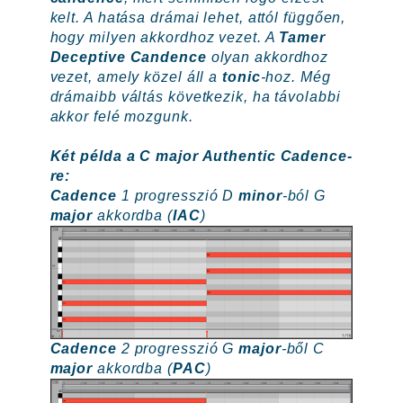
kelt. A hatása drámai lehet, attól függően,
hogy milyen akkordhoz vezet. A
Tamer
Deceptive Candence
olyan akkordhoz
vezet, amely közel áll a
tonic
-hoz. Még
drámaibb váltás következik, ha távolabbi
akkor felé mozgunk.
Két példa a C major Authentic Cadence-
re:
Cadence
1 progresszió D
minor
-ból G
major
akkordba (
IAC
)
Cadence
2 progresszió G
major
-ből C
major
akkordba (
PAC
)