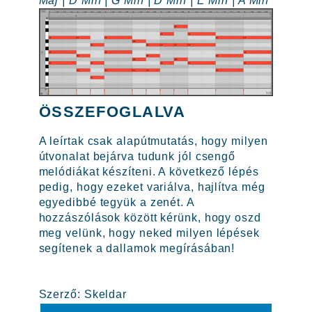
Maj | D Min | G Min | D Min | E Min | A Min
ÖSSZEFOGLALVA
A leírtak csak alapútmutatás, hogy milyen
útvonalat bejárva tudunk jól csengő
melódiákat készíteni. A következő lépés
pedig, hogy ezeket variálva, hajlítva még
egyedibbé tegyük a zenét. A
hozzászólások között kérünk, hogy oszd
meg velünk, hogy neked milyen lépések
segítenek a dallamok megírásában!
Szerző: Skeldar