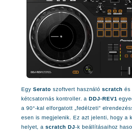
Egy
Serato
szoftvert használó
scratch
é
kétcsatornás kontroller. a
DDJ-REV1
egyedu
a 90°-kal elforgatott „fedélzeti” elrendezé
esen is megjelenik. Ez azt jelenti, hogy a 
helyet, a
scratch DJ
-k beállításaihoz has