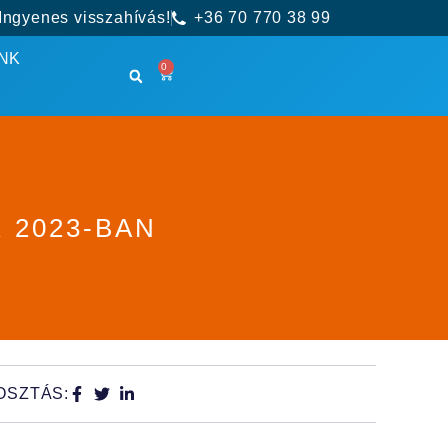
Ingyenes visszahívás!
+36 70 770 38 99
NK
0
 2023-BAN
OSZTÁS: