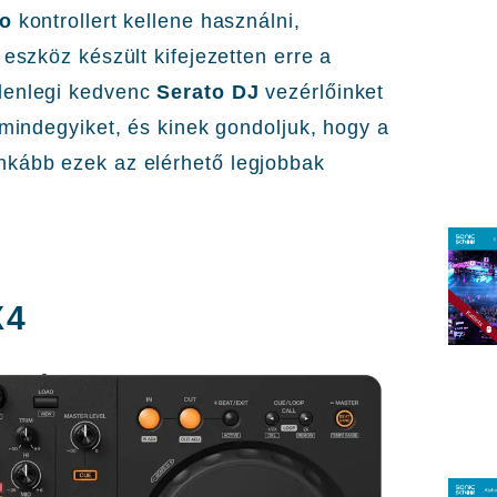
to
kontrollert kellene használni,
 eszköz készült kifejezetten erre a
elenlegi kedvenc
Serato
DJ
vezérlőinket
 mindegyiket, és kinek gondoljuk, hogy a
nkább ezek az elérhető legjobbak
X4