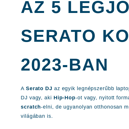
AZ 5 LEGJ
SERATO K
2023-BAN
A
Serato DJ
az egyik legnépszerűbb laptop
DJ vagy, aki
Hip-Hop
-ot vagy, nyitott for
scratch
-elni, de ugyanolyan otthonosan 
világában is.