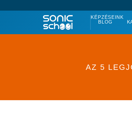
KÉPZÉSEINK
BLOG
K
AZ 5 LEG