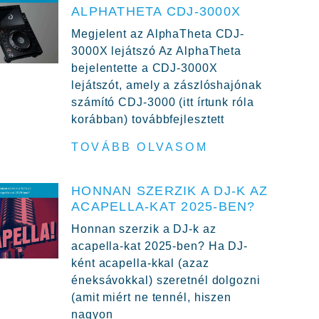
ALPHATHETA CDJ-3000X
Megjelent az AlphaTheta CDJ-
3000X lejátszó Az AlphaTheta
bejelentette a CDJ-3000X
lejátszót, amely a zászlóshajónak
számító CDJ-3000 (itt írtunk róla
korábban) továbbfejlesztett
TOVÁBB OLVASOM
HONNAN SZERZIK A DJ-K AZ
ACAPELLA-KAT 2025-BEN?
Honnan szerzik a DJ-k az
acapella-kat 2025-ben? Ha DJ-
ként acapella-kkal (azaz
éneksávokkal) szeretnél dolgozni
(amit miért ne tennél, hiszen
nagyon