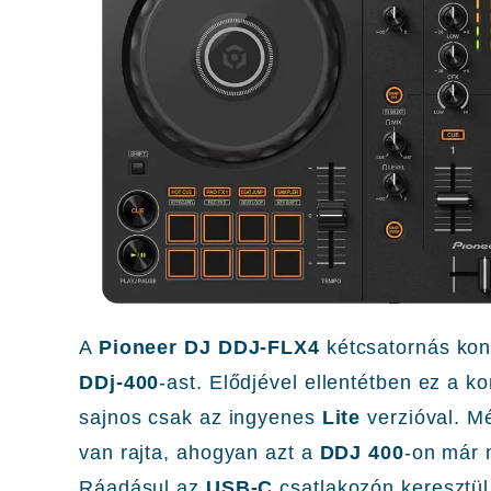
A
Pioneer DJ DDJ-FLX4
kétcsatornás kont
DDj-400
-ast. Elődjével ellentétben ez a k
sajnos csak az ingyenes
Lite
verzióval. Mé
van rajta, ahogyan azt a
DDJ 400
-on már 
Ráadásul az
USB-C
csatlakozón keresztü