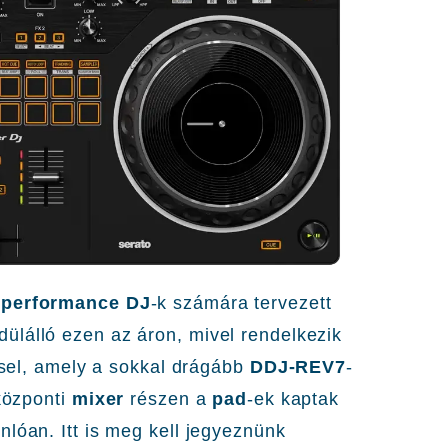
s
performance DJ
-k számára tervezett
̈lálló ezen az áron, mivel rendelkezik
ssel, amely a sokkal drágább
DDJ-REV7
-
központi
mixer
részen a
pad
-ek kaptak
onlóan. Itt is meg kell jegyeznünk