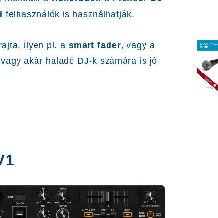
d
felhasználók is használhatják.
 rajta, ilyen pl. a
smart fader
, vagy a
ő vagy akár haladó DJ-k számára is jó
V1