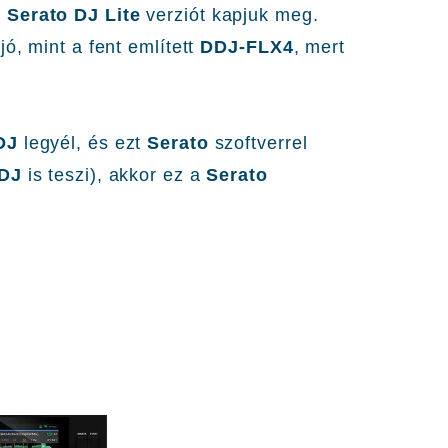
a
Serato DJ Lite
verziót kapjuk meg.
ó, mint a fent említett
DDJ-FLX4
, mert
DJ
legyél, és ezt
Serato
szoftverrel
 DJ
is teszi), akkor ez a
Serato