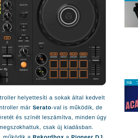
roller helyettesíti a sokak által kedvelt
ontroller már
Serato
-val is működik, de
retét és színét leszámítva, minden úgy
megszokhattuk, csak új kiadásban.
l, működik a
Rekordbox
a
Pioneer DJ