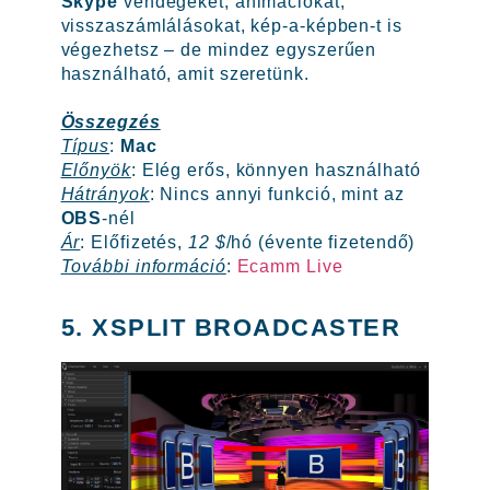
Skype
vendégeket, animációkat,
visszaszámlálásokat, kép-a-képben-t is
végezhetsz – de mindez egyszerűen
használható, amit szeretünk.
Összegzés
Típus
:
Mac
Előnyök
: Elég erős, könnyen használható
Hátrányok
: Nincs annyi funkció, mint az
OBS
-nél
Ár
: Előfizetés,
12 $
/hó (évente fizetendő)
További információ
:
Ecamm Live
5. XSPLIT BROADCASTER