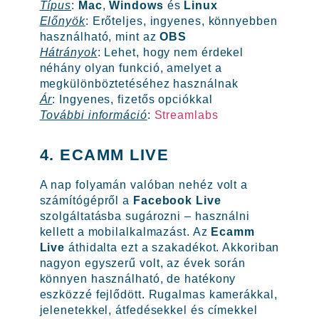
Típus
:
Mac
,
Windows
és
Linux
Előnyök
: Erőteljes, ingyenes, könnyebben
használható, mint az
OBS
Hátrányok
: Lehet, hogy nem érdekel
néhány olyan funkció, amelyet a
megkülönböztetéséhez használnak
Ár
: Ingyenes, fizetős opciókkal
További információ
:
Streamlabs
4. ECAMM LIVE
A nap folyamán valóban nehéz volt a
számítógépről a
Facebook Live
szolgáltatásba sugározni – használni
kellett a mobilalkalmazást. Az
Ecamm
Live
áthidalta ezt a szakadékot. Akkoriban
nagyon egyszerű volt, az évek során
könnyen használható, de hatékony
eszközzé fejlődött. Rugalmas kamerákkal,
jelenetekkel, átfedésekkel és címekkel