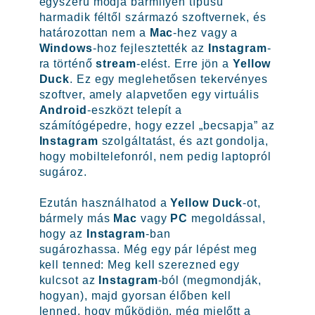
egyszerű módja bármilyen típusú
harmadik féltől származó szoftvernek, és
határozottan nem a
Mac
-hez vagy a
Windows
-hoz fejlesztették az
Instagram
-
ra történő
stream
-elést. Erre jön a
Yellow
Duck
. Ez egy meglehetősen tekervényes
szoftver, amely alapvetően egy virtuális
Android
-eszközt telepít a
számítógépedre, hogy ezzel „becsapja” az
Instagram
szolgáltatást, és azt gondolja,
hogy mobiltelefonról, nem pedig laptopról
sugároz.
Ezután használhatod a
Yellow Duck
-ot,
bármely más
Mac
vagy
PC
megoldással,
hogy az
Instagram
-ban
sugározhassa. Még egy pár lépést meg
kell tenned: Meg kell szerezned egy
kulcsot az
Instagram
-ból (megmondják,
hogyan), majd gyorsan élőben kell
lenned, hogy működjön, még mielőtt a