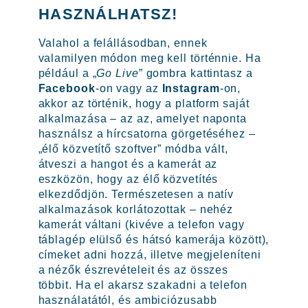
HASZNÁLHATSZ!
Valahol a felállásodban, ennek
valamilyen módon meg kell történnie. Ha
például a „
Go Live
” gombra kattintasz a
Facebook
-on vagy az
Instagram
-on,
akkor az történik, hogy a platform saját
alkalmazása – az az, amelyet naponta
használsz a hírcsatorna görgetéséhez –
„élő közvetítő szoftver” módba vált,
átveszi a hangot és a kamerát az
eszközön, hogy az élő közvetítés
elkezdődjön. Természetesen a natív
alkalmazások korlátozottak – nehéz
kamerát váltani (kivéve a telefon vagy
táblagép elülső és hátsó kamerája között),
címeket adni hozzá, illetve megjeleníteni
a nézők észrevételeit és az összes
többit. Ha el akarsz szakadni a telefon
használatától, és ambiciózusabb