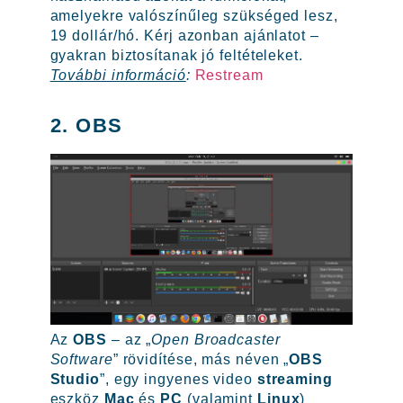
amelyekre valószínűleg szükséged lesz,
19 dollár/hó. Kérj azonban ajánlatot –
gyakran biztosítanak jó feltételeket.
További információ
:
Restream
2. OBS
Az
OBS
– az „
Open Broadcaster
Software
” rövidítése, más néven „
OBS
Studio
”, egy ingyenes video
streaming
eszköz
Mac
és
PC
(valamint
Linux
)