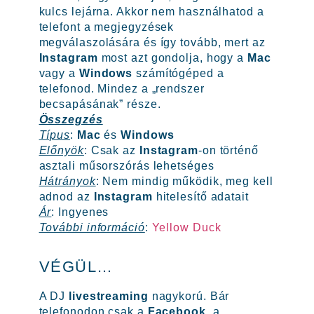
kulcs lejárna. Akkor nem használhatod a
telefont a megjegyzések
megválaszolására és így tovább, mert az
Instagram
most azt gondolja, hogy a
Mac
vagy a
Windows
számítógéped a
telefonod. Mindez a „rendszer
becsapásának” része.
Összegzés
Típus
:
Mac
és
Windows
Előnyök
: Csak az
Instagram
-on történő
asztali műsorszórás lehetséges
Hátrányok
: Nem mindig működik, meg kell
adnod az
Instagram
hitelesítő adatait
Ár
: Ingyenes
További információ
:
Yellow Duck
VÉGÜL…
A DJ
livestreaming
nagykorú. Bár
telefonodon csak a
Facebook
, a