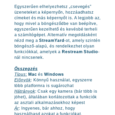
Egyszerűen elhelyezhetsz „csevegés”
üzeneteket a képernyőn, hozzáadhatsz
címeket és más képernyőt is. A legjobb az,
hogy mivel a böngésződbe van beépítve,
egyszerűen kezelhető és kevésbé terheli
a számítógépet. Alternatív megoldásként
nézd meg a
StreamYard
-ot, amely szintén
böngésző-alapú, és rendelkezhet olyan
funkciókkal, amelyek a
Restream Studio
-
nál nincsenek.
Összegzés
Típus
:
Mac
és
Windows
Előnyök
: Könnyű használat, egyszerre
több platformra is sugározhat
Hátrányok
: Csak egy kamera (bár több is
jöhet), általában korlátozottak a funkciók
az asztali alkalmazásokhoz képest
Ár
: Ingyenes, bár ahhoz, hogy
használhasd azokat a funkciókat,