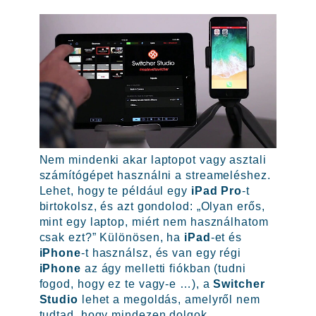
Nem mindenki akar laptopot vagy asztali
számítógépet használni a streameléshez.
Lehet, hogy te például egy
iPad Pro
-t
birtokolsz, és azt gondolod: „Olyan erős,
mint egy laptop, miért nem használhatom
csak ezt?” Különösen, ha
iPad
-et és
iPhone
-t használsz, és van egy régi
iPhone
az ágy melletti fiókban (tudni
fogod, hogy ez te vagy-e …), a
Switcher
Studio
lehet a megoldás, amelyről nem
tudtad, hogy mindezen dolgok