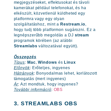
megjegyzéseket, effektusokat és távoli
kamerákat például telefonokat, és ha
elkészült, közvetlenül küldheted egy
platformra vagy egy olyan
szolgáltatáshoz, mint a
Restream.io
,
hogy tudj több platformon sugározni. Ez a
legnépszerűbb megoldás a DJ
stream
programok körében (az alábbi
Streamlabs
változatával együtt).
Összegzés
Típus
:
Mac
,
Windows
és
Linux
Előnyök
: Erőteljes, ingyenes
Hátrányok
: Bonyodalmas lehet, korlátozott
támogatás (mert ingyenes)
Ár
: Azt mondtuk, hogy ingyenes?
További információ
:
OBS
3. STREAMLABS OBS