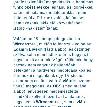
„professzionális” megoldásokt, a hatalmas
funkciókészletekkel és tanulási görbékkel,
valamint hatalmas induló árakkal, nem
feltétlenül a DJ-knek valók, különösen
nem azoknak, akik élő közvetítésben
„szóló”-nak számítanak.
Valójában 18 hónapig dolgoztunk a
Wirecast
-tel, mielőtt felfedeztük volna az
Ecamm Live
-ot (lásd alább), és őszintén
szólva soha nem tudtuk elérni, hogy azt
tegye, amit akarunk. Végül rájöttünk, hogy
hacsak nem vagyunk hajlandóak
befektetni a hardveres megoldásaikba és
létrehozni magunknak egy TV-stúdiót,
akkor nem nekünk való. A
vMix
is ​​azonos
típusú megoldás. Az
OBS
(megint lásd
alább) lényegesen megemésztette
mindkét szoftvert, ezért azt állítanánk,
hogy sem a
Wirecast
-nek, sem a
vMix
-