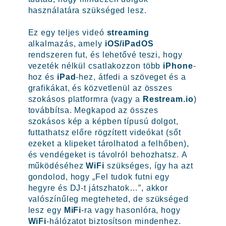
használatára szükséged lesz.
Ez egy teljes videó
streaming
alkalmazás, amely
iOS/iPadOS
rendszeren fut, és lehetővé teszi, hogy
vezeték nélkül csatlakozzon több
iPhone
-
hoz és
iPad
-hez, átfedi a szöveget és a
grafikákat, és közvetlenül az összes
szokásos platformra (vagy a
Restream.io
)
továbbítsa. Megkapod az összes
szokásos kép a képben típusú dolgot,
futtathatsz előre rögzített videókat (sőt
ezeket a klipeket tárolhatod a felhőben),
és vendégeket is távolról behozhatsz. A
működéséhez
WiFi
szükséges, így ha azt
gondolod, hogy „Fel tudok futni egy
hegyre és DJ-t játszhatok…”, akkor
valószínűleg megteheted, de szükséged
lesz egy
MiFi
-ra vagy hasonlóra, hogy
WiFi
-hálózatot biztosítson mindenhez.