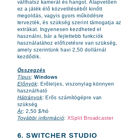
válthatsz kamerát és hangot. Alapvetően
ez a játék élő közvetítéséből kinőtt
megoldás, vagyis gyors működésre
tervezték, és szükség szerint támogatja az
extrákat. Ingyenesen kezdheted el
használni, bár a fejlettebb funkciók
használatához előfizetésre van szükség,
amely szerintünk havi 2,50 dollárnál
kezdődik.
Összegzés
Típus
:
Windows
Előnyök
: Erőteljes, viszonylag könnyen
használható
Hátrányok
: Erős számítógépre van
szükség
Ár
: 2,50
$/
hó
További információ
:
XSplit Broadcaster
6. SWITCHER STUDIO