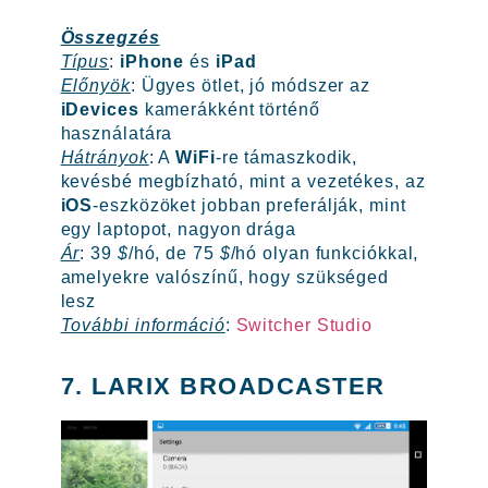
Összegzés
Típus
:
iPhone
és
iPad
Előnyök
: Ügyes ötlet, jó módszer az
iDevices
kamerákként történő
használatára
Hátrányok
: A
WiFi
-re támaszkodik,
kevésbé megbízható, mint a vezetékes, az
iOS
-eszközöket jobban preferálják, mint
egy laptopot, nagyon drága
Ár
: 39
$
/hó, de 75
$
/hó olyan funkciókkal,
amelyekre valószínű, hogy szükséged
lesz
További információ
:
Switcher Studio
7. LARIX BROADCASTER