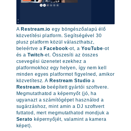
A
Restream.io
egy böngészőalapú élő
közvetítési platform. Segítségével 30
plusz platform közül választhatsz,
beleértve a
Facebook
-ot, a
YouTube
-ot
és a
Twitch
-et. Összesíti az összes
csevegési üzenetet ezekhez a
platformokhoz egy helyen, így nem kell
minden egyes platformot figyelned, amikor
közvetítesz. A
Restream Studio
a
Restream.io
beépített gyártói szoftvere.
Megmutathatod a képernyőt (jó, ha
ugyanazt a számítógépet használod a
sugárzáshoz, mint amin a DJ szoftvert
futtatod, mert megmutathatod mondjuk a
Serato
képernyőjét, valamint a kamera
képet).