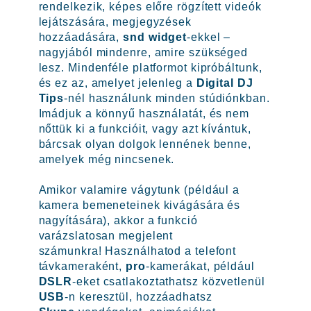
rendelkezik, képes előre rögzített videók
lejátszására, megjegyzések
hozzáadására,
snd widget
-ekkel –
nagyjából mindenre, amire szükséged
lesz. Mindenféle platformot kipróbáltunk,
és ez az, amelyet jelenleg a
Digital DJ
Tips
-nél használunk minden stúdiónkban.
Imádjuk a könnyű használatát, és nem
nőttük ki a funkcióit, vagy azt kívántuk,
bárcsak olyan dolgok lennének benne,
amelyek még nincsenek.
Amikor valamire vágytunk (például a
kamera bemeneteinek kivágására és
nagyítására), akkor a funkció
varázslatosan megjelent
számunkra! Használhatod a telefont
távkameraként,
pro
-kamerákat, például
DSLR
-eket csatlakoztathatsz közvetlenül
USB
-n keresztül, hozzáadhatsz