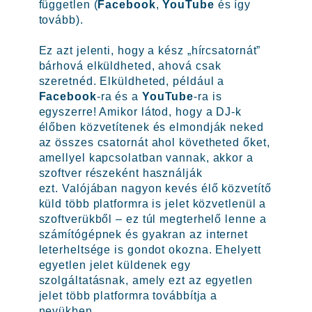
független (
Facebook
,
YouTube
és így
tovább).
Ez azt jelenti, hogy a kész „hírcsatornát”
bárhová elküldheted, ahová csak
szeretnéd. Elküldheted, például a
Facebook
-ra és a
YouTube
-ra is
egyszerre! Amikor látod, hogy a DJ-k
élőben közvetítenek és elmondják neked
az összes csatornát ahol követheted őket,
amellyel kapcsolatban vannak, akkor a
szoftver részeként használják
ezt. Valójában nagyon kevés élő közvetítő
küld több platformra is jelet közvetlenül a
szoftverükből – ez túl megterhelő lenne a
számítógépnek és gyakran az internet
leterheltsége is gondot okozna. Ehelyett
egyetlen jelet küldenek egy
szolgáltatásnak, amely ezt az egyetlen
jelet több platformra továbbítja a
nevükben.