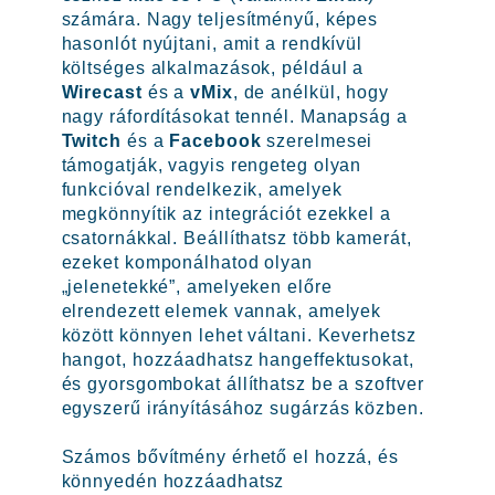
számára. Nagy teljesítményű, képes
hasonlót nyújtani, amit a rendkívül
költséges alkalmazások, például a
Wirecast
és a
vMix
, de anélkül, hogy
nagy ráfordításokat tennél. Manapság a
Twitch
és a
Facebook
szerelmesei
támogatják, vagyis rengeteg olyan
funkcióval rendelkezik, amelyek
megkönnyítik az integrációt ezekkel a
csatornákkal. Beállíthatsz több kamerát,
ezeket komponálhatod olyan
„jelenetekké”, amelyeken előre
elrendezett elemek vannak, amelyek
között könnyen lehet váltani. Keverhetsz
hangot, hozzáadhatsz hangeffektusokat,
és gyorsgombokat állíthatsz be a szoftver
egyszerű irányításához sugárzás közben.
Számos bővítmény érhető el hozzá, és
könnyedén hozzáadhatsz