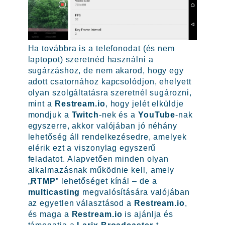
Ha továbbra is a telefonodat (és nem
laptopot) szeretnéd használni a
sugárzáshoz, de nem akarod, hogy egy
adott csatornához kapcsolódjon, ehelyett
olyan szolgáltatásra szeretnél sugározni,
mint a
Restream.io
, hogy jelét elküldje
mondjuk a
Twitch
-nek és a
YouTube
-nak
egyszerre, akkor valójában jó néhány
lehetőség áll rendelkezésedre, amelyek
elérik ezt a viszonylag egyszerű
feladatot. Alapvetően minden olyan
alkalmazásnak működnie kell, amely
„
RTMP
” lehetőséget kínál – de a
multicasting
megvalósítására valójában
az egyetlen választásod a
Restream.io
,
és maga a
Restream.io
is ajánlja és