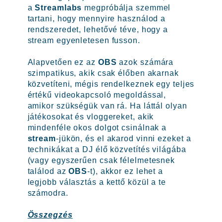
a
Streamlabs
megpróbálja szemmel
tartani, hogy mennyire használod a
rendszeredet, lehetővé téve, hogy a
stream egyenletesen fusson.
Alapvetően ez az
OBS
azok számára
szimpatikus, akik csak élőben akarnak
közvetíteni, mégis rendelkeznek egy teljes
értékű videokapcsoló megoldással,
amikor szükségük van rá. Ha láttál olyan
játékosokat és vloggereket, akik
mindenféle okos dolgot csinálnak a
stream
-jükön, és el akarod vinni ezeket a
technikákat a DJ élő közvetítés világába
(vagy egyszerűen csak félelmetesnek
találod az
OBS
-t), akkor ez lehet a
legjobb választás a kettő közül a te
számodra.
Összegzés