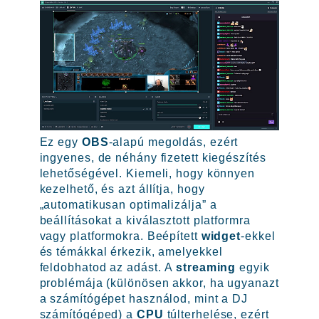
Ez egy
OBS
-alapú megoldás, ezért
ingyenes, de néhány fizetett kiegészítés
lehetőségével. Kiemeli, hogy könnyen
kezelhető, és azt állítja, hogy
„automatikusan optimalizálja” a
beállításokat a kiválasztott platformra
vagy platformokra. Beépített
widget
-ekkel
és témákkal érkezik, amelyekkel
feldobhatod az adást. A
streaming
egyik
problémája (különösen akkor, ha ugyanazt
a számítógépet használod, mint a DJ
számítógéped) a
CPU
túlterhelése, ezért