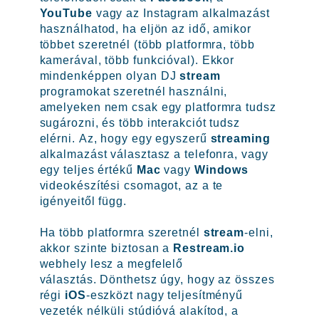
YouTube
vagy az Instagram alkalmazást
használhatod, ha eljön az idő, amikor
többet szeretnél (több platformra, több
kamerával, több funkcióval). Ekkor
mindenképpen olyan DJ
stream
programokat szeretnél használni,
amelyeken nem csak egy platformra tudsz
sugározni, és több interakciót tudsz
elérni. Az, hogy egy egyszerű
streaming
alkalmazást választasz a telefonra, vagy
egy teljes értékű
Mac
vagy
Windows
videokészítési csomagot, az a te
igényeitől függ.
Ha több platformra szeretnél
stream
-elni,
akkor szinte biztosan a
Restream.io
webhely lesz a megfelelő
választás. Dönthetsz úgy, hogy az összes
régi
iOS
-eszközt nagy teljesítményű
vezeték nélküli stúdióvá alakítod, a