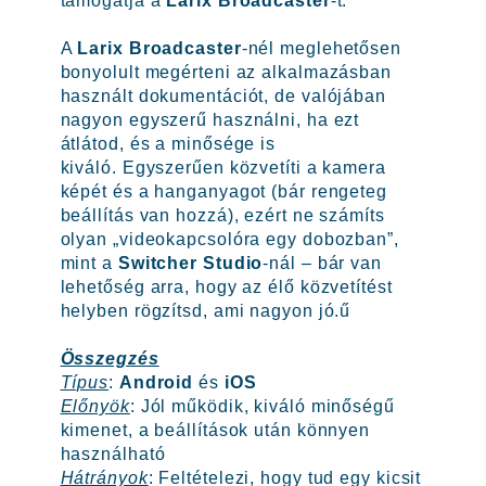
támogatja a
Larix Broadcaster
-t.
A
Larix Broadcaster
-nél meglehetősen
bonyolult megérteni az alkalmazásban
használt dokumentációt, de valójában
nagyon egyszerű használni, ha ezt
átlátod, és a minősége is
kiváló. Egyszerűen közvetíti a kamera
képét és a hanganyagot (bár rengeteg
beállítás van hozzá), ezért ne számíts
olyan „videokapcsolóra egy dobozban”,
mint a
Switcher Studio
-nál – bár van
lehetőség arra, hogy az élő közvetítést
helyben rögzítsd, ami nagyon jó.ű
Összegzés
Típus
:
Android
és
iOS
Előnyök
: Jól működik, kiváló minőségű
kimenet, a beállítások után könnyen
használható
Hátrányok
: Feltételezi, hogy tud egy kicsit