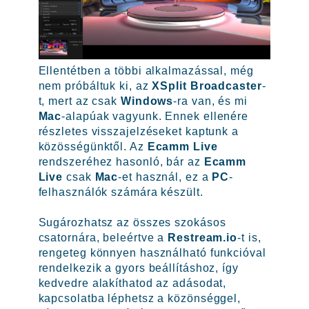
Ellentétben a többi alkalmazással, még
nem próbáltuk ki, az
XSplit Broadcaster
-
t, mert az csak
Windows
-ra van, és mi
Mac
-alapúak vagyunk. Ennek ellenére
részletes visszajelzéseket kaptunk a
közösségünktől. Az
Ecamm Live
rendszeréhez hasonló, bár az
Ecamm
Live
csak
Mac
-et használ, ez a
PC
-
felhasználók számára készült.
Sugározhatsz az összes szokásos
csatornára, beleértve a
Restream.io
-t is,
rengeteg könnyen használható funkcióval
rendelkezik a gyors beállításhoz, így
kedvedre alakíthatod az adásodat,
kapcsolatba léphetsz a közönséggel,