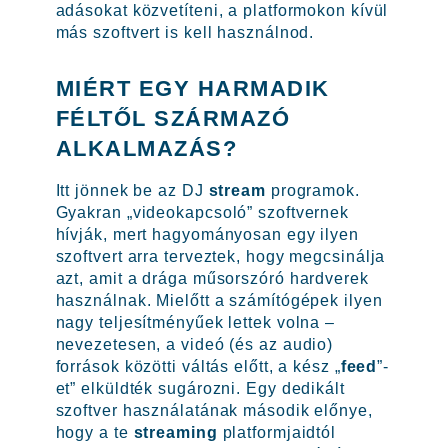
adásokat közvetíteni, a platformokon kívül
más szoftvert is kell használnod.
MIÉRT EGY HARMADIK
FÉLTŐL SZÁRMAZÓ
ALKALMAZÁS?
Itt jönnek be az DJ
stream
programok.
Gyakran „videokapcsoló” szoftvernek
hívják, mert hagyományosan egy ilyen
szoftvert arra terveztek, hogy megcsinálja
azt, amit a drága műsorszóró hardverek
használnak. Mielőtt a számítógépek ilyen
nagy teljesítményűek lettek volna –
nevezetesen, a videó (és az audio)
források közötti váltás előtt, a kész „
feed
”-
et” elküldték sugározni. Egy dedikált
szoftver használatának második előnye,
hogy a te
streaming
platformjaidtól