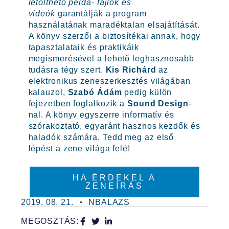
letölthető példa- fájlok és
videók
garantálják a program
használatának maradéktalan elsajátítását.
A könyv szerzői a biztosítékai annak, hogy
tapasztalataik és praktikáik
megismerésével a lehető leghasznosabb
tudásra tégy szert.
Kis Richárd
az
elektronikus zeneszerkesztés világában
kalauzol,
Szabó Ádám
pedig külön
fejezetben foglalkozik a
Sound Design
-
nal. A könyv egyszerre informatív és
szórakoztató, egyaránt hasznos kezdők és
haladók számára. Tedd meg az első
lépést a zene világa felé!
HA ÉRDEKEL A
ZENEÍRÁS
2019. 08. 21.
NBALAZS
MEGOSZTÁS: