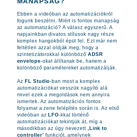
MANAPSÁG?
Ebben a videóban az automatizációkról
fogunk beszélni. Miért is fontos manapság
az automatizáció? A válasz egyszerű. A
napjainkban divatos stílusok nagy része
komplex hangokból épül fel. Ezt már nem
feltétlen azzal oldják meg, hogy a
szintetizátorokkal különböző
ADSR
envelope
-okat állítanak be, hanem a
különböző paramétereket automatizálják.
Az
FL Studio
-ban most a komplex
automatizációkat vesszük nagyító alá
mivel ezek a megoldások nem annyira
ismertek. Az automatizációs fontos
folyamat a zene felépítés során is. Az első
videóban az
LFO
-kkal történő
automatizációkat tekintjük át, míg a
másodikban az úgy nevezett „
Link to
controller
” funkciót, amelynek