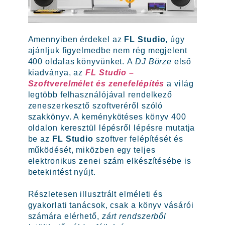
Amennyiben érdekel az
FL Studio
, úgy
ajánljuk figyelmedbe nem rég megjelent
400 oldalas könyvünket. A
DJ Börze
első
kiadványa, az
FL Studio –
Szoftverelmélet és zenefelépítés
a világ
legtöbb felhasználójával rendelkező
zeneszerkesztő szoftveréről szóló
szakkönyv. A keménykötéses könyv 400
oldalon keresztül lépésről lépésre mutatja
be az
FL Studio
szoftver felépítését és
működését, miközben egy teljes
elektronikus zenei szám elkészítésébe is
betekintést nyújt.
Részletesen illusztrált elméleti és
gyakorlati tanácsok, csak a könyv vásárói
számára elérhető,
zárt rendszerből