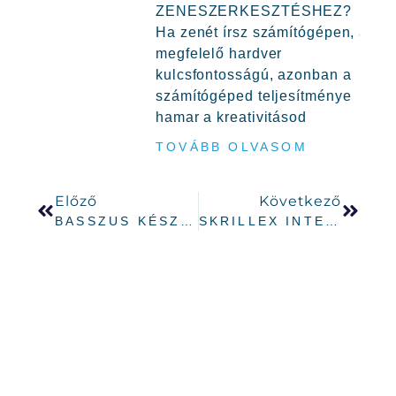
ZENESZERKESZTÉSHEZ?
Ha zenét írsz számítógépen, a
megfelelő hardver
kulcsfontosságú, azonban a
számítógéped teljesítménye
hamar a kreativitásod
TOVÁBB OLVASOM
Előző
Következő
BASSZUS KÉSZÍTÉS: HOGYAN CSINÁLJUNK ÜTŐS BASSZUST?
SKRILLEX INTERJÚ ABLETON PLUGINEKRŐL ÉS PRODUKCIÓS TITKOKRÓL