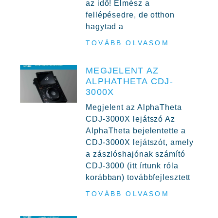
az idő! Elmész a
fellépésedre, de otthon
hagytad a
TOVÁBB OLVASOM
MEGJELENT AZ
ALPHATHETA CDJ-
3000X
Megjelent az AlphaTheta
CDJ-3000X lejátszó Az
AlphaTheta bejelentette a
CDJ-3000X lejátszót, amely
a zászlóshajónak számító
CDJ-3000 (itt írtunk róla
korábban) továbbfejlesztett
TOVÁBB OLVASOM