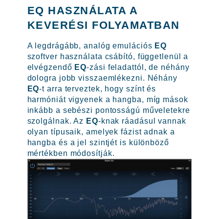
EQ HASZNÁLATA A
KEVERÉSI FOLYAMATBAN
A legdrágább, analóg emulációs
EQ
szoftver használata csábító, függetlenül a
elvégzendő
EQ
-zási feladattól, de néhány
dologra jobb visszaemlékezni. Néhány
EQ
-t arra terveztek, hogy színt és
harmóniát vigyenek a hangba, míg mások
inkább a sebészi pontosságú műveletekre
szolgálnak. Az
EQ
-knak ráadásul vannak
olyan típusaik, amelyek fázist adnak a
hangba és a jel szintjét is különböző
mértékben módosítják.