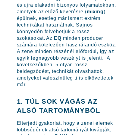
és újra elakadni bizonyos folyamatokban,
amelyek az előző keverésre (
mixing
)
épülnek, esetleg már ismert extrém
technikákat használnak. Sajnos
könnyedén felvehetjük a rossz
szokásokat. Az
EQ
minden producer
számára kötelezően használandó eszköz.
A zene minden részénél előfordul, így az
egyik legnagyobb veszélyt is jelenti. A
következőkben 5 olyan rossz
beidegződést, technikát olvashattok,
amelyeket valószínűleg ti is elkövettetek
már.
1. TÚL SOK VÁGÁS AZ
ALSÓ TARTOMÁNYBÓL
Elterjedt gyakorlat, hogy a zenei elemek
többségének alsó tartományát kivágják,