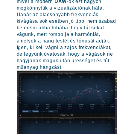
mivel a modern
DAW
-ok ezt nagyon
megkönnyítik a vizualizációnak hála.
Habár az alacsonyabb frekvenciák
kivágása sok esetben jó tipp, nem szabad
beleesni abba hibába, hogy túl sokat
vágunk, mert rombolja a harmóniát,
amelyek a hang testét és tónusát adják.
Igen, ki kell vágni a zajos frekvenciákat,
de legyünk óvatosak, hogy a vágások ne
hagyjanak maguk után ürességet és túl
műanyag hangzást.