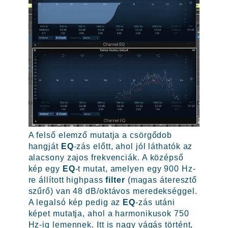
A felső elemző mutatja a csörgődob
hangját
EQ
-zás előtt, ahol jól láthatók az
alacsony zajos frekvenciák. A középső
kép egy
EQ
-t mutat, amelyen egy 900 Hz-
re állított highpass
filter
(magas áteresztő
szűrő) van 48 dB/oktávos meredekséggel.
A legalsó kép pedig az
EQ
-zás utáni
képet mutatja, ahol a harmonikusok 750
Hz-ig lemennek. Itt is nagy vágás történt,