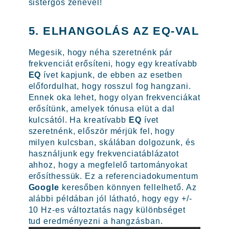
sistergős zenével!
5. ELHANGOLÁS AZ EQ-VAL
Megesik, hogy néha szeretnénk pár
frekvenciát erősíteni, hogy egy kreatívabb
EQ
ívet kapjunk, de ebben az esetben
előfordulhat, hogy rosszul fog hangzani.
Ennek oka lehet, hogy olyan frekvenciákat
erősítünk, amelyek tónusa elüt a dal
kulcsától. Ha kreatívabb
EQ
ívet
szeretnénk, először mérjük fel, hogy
milyen kulcsban, skálában dolgozunk, és
használjunk egy frekvenciatáblázatot
ahhoz, hogy a megfelelő tartományokat
erősíthessük. Ez a referenciadokumentum
Google
keresőben könnyen fellelhető. Az
alábbi példában jól látható, hogy egy +/-
10 Hz-es változtatás nagy különbséget
tud eredményezni a hangzásban.