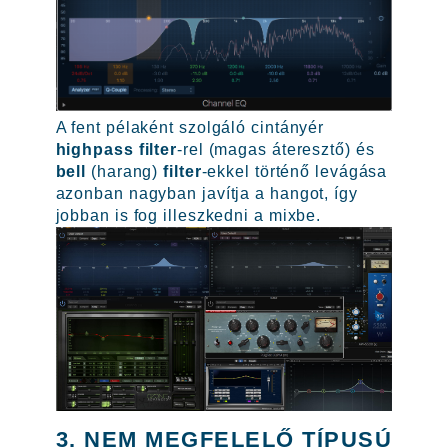
A fent pélaként szolgáló cintányér
highpass filter
-rel (magas áteresztő) és
bell
(harang)
filter
-ekkel történő levágása
azonban nagyban javítja a hangot, így
jobban is fog illeszkedni a mixbe.
3. NEM MEGFELELŐ TÍPUSÚ