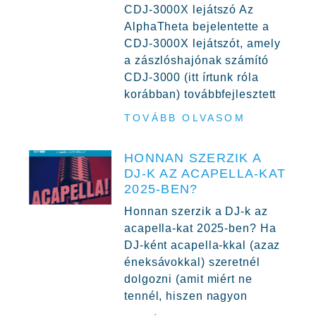
CDJ-3000X lejátszó Az
AlphaTheta bejelentette a
CDJ-3000X lejátszót, amely
a zászlóshajónak számító
CDJ-3000 (itt írtunk róla
korábban) továbbfejlesztett
TOVÁBB OLVASOM
HONNAN SZERZIK A
DJ-K AZ ACAPELLA-KAT
2025-BEN?
Honnan szerzik a DJ-k az
acapella-kat 2025-ben? Ha
DJ-ként acapella-kkal (azaz
éneksávokkal) szeretnél
dolgozni (amit miért ne
tennél, hiszen nagyon