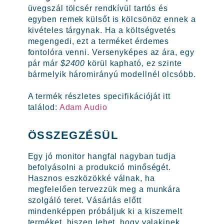
üvegszál tölcsér rendkívül tartós és
egyben remek külsőt is kölcsönöz ennek a
kivételes tárgynak. Ha a költségvetés
megengedi, ezt a terméket érdemes
fontolóra venni. Versenyképes az ára, egy
pár már
$2400
körül kapható, ez szinte
bármelyik háromirányú modellnél olcsóbb.
A termék részletes specifikációját itt
találod:
Adam Audio
ÖSSZEGZÉSÜL
Egy jó monitor hangfal nagyban tudja
befolyásolni a produkció minőségét.
Hasznos eszközökké válnak, ha
megfelelően tervezzük meg a munkára
szolgáló teret. Vásárlás előtt
mindenképpen próbáljuk ki a kiszemelt
terméket, hiszen lehet, hogy valakinek