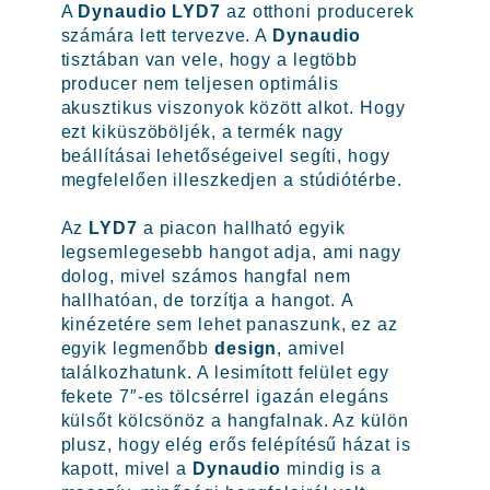
A
Dynaudio LYD7
az otthoni producerek
számára lett tervezve. A
Dynaudio
tisztában van vele, hogy a legtöbb
producer nem teljesen optimális
akusztikus viszonyok között alkot. Hogy
ezt kiküszöböljék, a termék nagy
beállításai lehetőségeivel segíti, hogy
megfelelően illeszkedjen a stúdiótérbe.
Az
LYD7
a piacon hallható egyik
legsemlegesebb hangot adja, ami nagy
dolog, mivel számos hangfal nem
hallhatóan, de torzítja a hangot. A
kinézetére sem lehet panaszunk, ez az
egyik legmenőbb
design
, amivel
találkozhatunk. A lesimított felület egy
fekete 7″-es tölcsérrel igazán elegáns
külsőt kölcsönöz a hangfalnak. Az külön
plusz, hogy elég erős felépítésű házat is
kapott, mivel a
Dynaudio
mindig is a