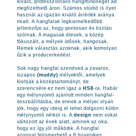
kiváló, professzionális hangminőséget ad
megfizethető áron. Számos stúdió is ilyet
használ az igazán kiváló ár/érték aránya
miatt. A hangfalak legkiemelkedőbb
jellemzője az, hogy pontosan és tisztán
szólnak. A magasak élesek, a közép
fókuszált, a mélyek ütősek, hangosak.
Remek választás azoknak, akik komolyan
űzik a producerkedést.
Sok nagy hangfal szendved a zavaros,
iszapos
(muddy)
mélyektől, amelyek
kioltják a középtartományt, de
szerencsére ez nem igaz a
HS8
-ra. Habár
egy mélynyomó ajánlott minden hangfal-
összeállításba, de ennek a mélyei olyan
jók, hogy egy ideig el lehet dolgozni külön
mélynyomó nélkül is. A
design
nem sokat
változott az évek alatt, aminek az oka,
hogy ez így jól működik. A hangfal
azonnal felismerhető a 8 hüvelykes