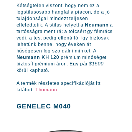
Kétségtelen viszont, hogy nem ez a
legstílusosabb hangfal a piacon, de a jó
tulajdonságai mindezt teljesen
elfeledtetik. A stílus helyett a
Neumann
a
tartósságra ment rá: a tölcsért gy fémrács
védi, a test pedig ellenálló, így biztosak
lehetünk benne, hogy éveken át
hűségesen fog szolgálni minket. A
Neumann KH 120
prémium minőséget
biztosít prémium áron. Egy pár
$1500
körül kapható.
A termék részletes specifikációját itt
találod:
Thomann
GENELEC M040