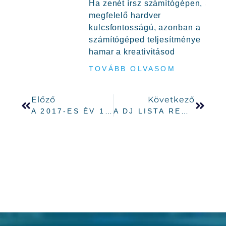
Ha zenét írsz számítógépen, a
megfelelő hardver
kulcsfontosságú, azonban a
számítógéped teljesítménye
hamar a kreativitásod
TOVÁBB OLVASOM
Előző
Következő
A 2017-ES ÉV 15 LEGJOBB MONITOR HANGFALA – 1. RÉSZ
A DJ LISTA RENDSZEREZÉSE SZÍNKÓDOKKAL