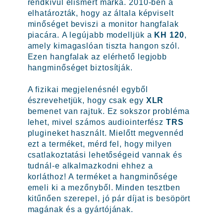
rendkívül elismert márka. 2010-ben a
elhatározták, hogy az általa képviselt
minőséget beviszi a monitor hangfalak
piacára. A legújabb modelljük a
KH 120
,
amely kimagaslóan tiszta hangon szól.
Ezen hangfalak az elérhető legjobb
hangminőséget biztosítják.
A fizikai megjelenésnél egyből
észrevehetjük, hogy csak egy
XLR
bemenet van rajtuk. Ez sokszor probléma
lehet, mivel számos audiointerfész
TRS
plugineket használt. Mielőtt megvennéd
ezt a terméket, mérd fel, hogy milyen
csatlakoztatási lehetőségeid vannak és
tudnál-e alkalmazkodni ehhez a
korláthoz! A terméket a hangminősége
emeli ki a mezőnyből. Minden tesztben
kitűnően szerepel, jó pár díjat is besöpört
magának és a gyártójának.