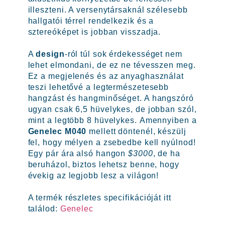
illeszteni. A versenytársaknál szélesebb
hallgatói térrel rendelkezik és a
sztereóképet is jobban visszadja.
A
design
-ról túl sok érdekességet nem
lehet elmondani, de ez ne tévesszen meg.
Ez a megjelenés és az anyaghasználat
teszi lehetővé a legtermészetesebb
hangzást és hangminőséget. A hangszóró
ugyan csak 6,5 hüvelykes, de jobban szól,
mint a legtöbb 8 hüvelykes. Amennyiben a
Genelec M040
mellett döntenél, készülj
fel, hogy mélyen a zsebedbe kell nyúlnod!
Egy pár ára alsó hangon
$3000
, de ha
beruházol, biztos lehetsz benne, hogy
évekig az legjobb lesz a világon!
A termék részletes specifikációját itt
találod:
Genelec