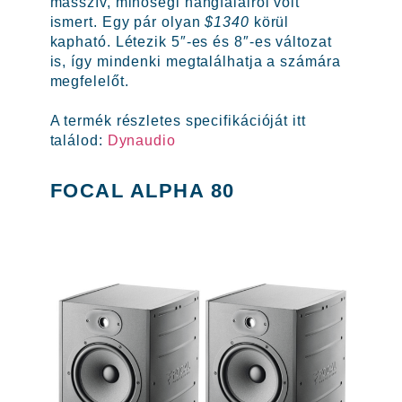
masszív, minőségi hangfalairól volt
ismert. Egy pár olyan
$1340
körül
kapható. Létezik 5″-es és 8″-es változat
is, így mindenki megtalálhatja a számára
megfelelőt.
A termék részletes specifikációját itt
találod:
Dynaudio
FOCAL ALPHA 80