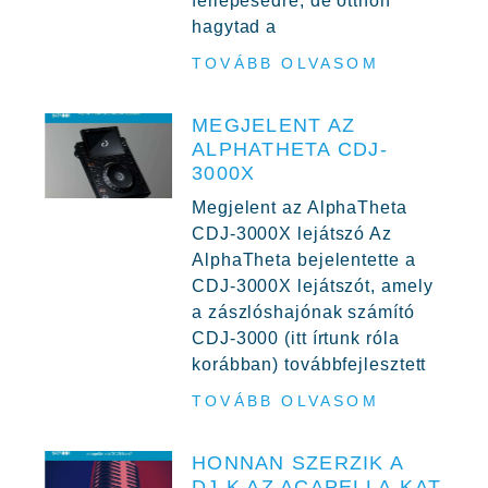
fellépésedre, de otthon
hagytad a
TOVÁBB OLVASOM
MEGJELENT AZ
ALPHATHETA CDJ-
3000X
Megjelent az AlphaTheta
CDJ-3000X lejátszó Az
AlphaTheta bejelentette a
CDJ-3000X lejátszót, amely
a zászlóshajónak számító
CDJ-3000 (itt írtunk róla
korábban) továbbfejlesztett
TOVÁBB OLVASOM
HONNAN SZERZIK A
DJ-K AZ ACAPELLA-KAT