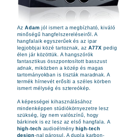
Az
Adam
jól ismert a megbízható, kiváló
minőségű hangfelszereléseiről. A
hangfalaik egyszerűek és az ipar
legjobbjai közé tartoznak, az
A77X
pedig
élen jár közöttük. A hangszórók
fantasztikus összpontosított basszust
adnak, miközben a közép és magas
tartományokban is tiszták maradnak. A
termék hírnevét erősíti a széles körben
ismert mélység és sztereókép.
A képességei kihasználásához
mindenképpen stúdiókörnyezetre lesz
szükség, így nem valószínű, hogy
bárkinek is ez lesz az első hangfala. A
high-tech
audioélmény
high-tech
design
-nal párosul. A dupla karbon-