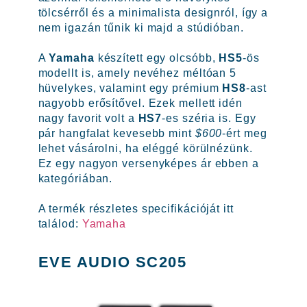
tölcsérről és a minimalista designról, így a
nem igazán tűnik ki majd a stúdióban.
A
Yamaha
készített egy olcsóbb,
HS5
-ös
modellt is, amely nevéhez méltóan 5
hüvelykes, valamint egy prémium
HS8
-ast
nagyobb erősítővel. Ezek mellett idén
nagy favorit volt a
HS7
-es széria is. Egy
pár hangfalat kevesebb mint
$600
-ért meg
lehet vásárolni, ha eléggé körülnézünk.
Ez egy nagyon versenyképes ár ebben a
kategóriában.
A termék részletes specifikációját itt
találod:
Yamaha
EVE AUDIO SC205