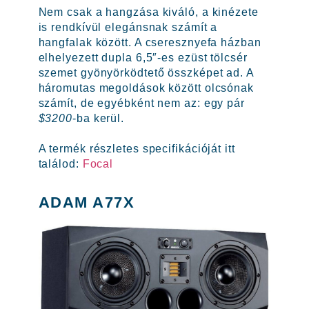
Nem csak a hangzása kiváló, a kinézete
is rendkívül elegánsnak számít a
hangfalak között. A cseresznyefa házban
elhelyezett dupla 6,5″-es ezüst tölcsér
szemet gyönyörködtető összképet ad. A
háromutas megoldások között olcsónak
számít, de egyébként nem az: egy pár
$3200
-ba kerül.
A termék részletes specifikációját itt
találod:
Focal
ADAM A77X