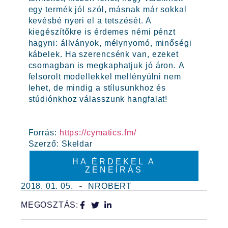
egy termék jól szól, másnak már sokkal
kevésbé nyeri el a tetszését. A
kiegészítőkre is érdemes némi pénzt
hagyni: állványok, mélynyomó, minőségi
kábelek. Ha szerencsénk van, ezeket
csomagban is megkaphatjuk jó áron. A
felsorolt modellekkel mellényúlni nem
lehet, de mindig a stílusunkhoz és
stúdiónkhoz válasszunk hangfalat!
Forrás:
https://cymatics.fm/
Szerző: Skeldar
HA ÉRDEKEL A
ZENEÍRÁS
2018. 01. 05.
NROBERT
MEGOSZTÁS: