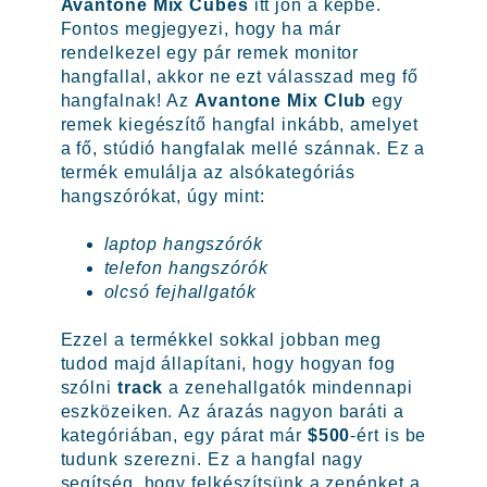
Avantone Mix Cubes
itt jön a képbe.
Fontos megjegyezi, hogy ha már
rendelkezel egy pár remek monitor
hangfallal, akkor ne ezt válasszad meg fő
hangfalnak! Az
Avantone Mix Club
egy
remek kiegészítő hangfal inkább, amelyet
a fő, stúdió hangfalak mellé szánnak. Ez a
termék emulálja az alsókategóriás
hangszórókat, úgy mint:
laptop hangszórók
telefon hangszórók
olcsó fejhallgatók
Ezzel a termékkel sokkal jobban meg
tudod majd állapítani, hogy hogyan fog
szólni
track
a zenehallgatók mindennapi
eszközeiken. Az árazás nagyon baráti a
kategóriában, egy párat már
$500
-ért is be
tudunk szerezni. Ez a hangfal nagy
segítség, hogy felkészítsünk a zenénket a