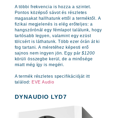
A többi frekvencia is hozza a szintet.
Pontos középső sávot és részletes
magasakat hallhatunk ettől a terméktől. A
fizikai megjelenés is elég erőteljes: a
hangszórónál egy fémlapot találunk, hogy
tartósabb legyen, valamint egy ezüst
tölcsért is láthatunk. Több ezer órán át ki
fog tartani. A méretéhez képesti erő
sajnos nem ingyen jön. Egy pár
$1200
körüli összegbe kerül, de a minősége
miatt még így is megéri.
A termék részletes specifikációját itt
találod:
EVE Audio
DYNAUDIO LYD7