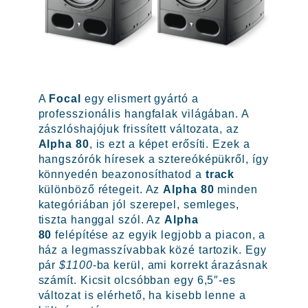
A
Focal
egy elismert gyártó a
professzionális hangfalak világában. A
zászlóshajójuk frissített változata, az
Alpha 80
, is ezt a képet erősíti. Ezek a
hangszórók híresek a sztereóképükről, így
könnyedén beazonosíthatod a
track
különböző rétegeit. Az
Alpha 80
minden
kategóriában jól szerepel, semleges,
tiszta hanggal szól. Az
Alpha
80
felépítése az egyik legjobb a piacon, a
ház a legmasszívabbak közé tartozik. Egy
pár
$1100
-ba kerül, ami korrekt árazásnak
számít. Kicsit olcsóbban egy 6,5″-es
változat is elérhető, ha kisebb lenne a