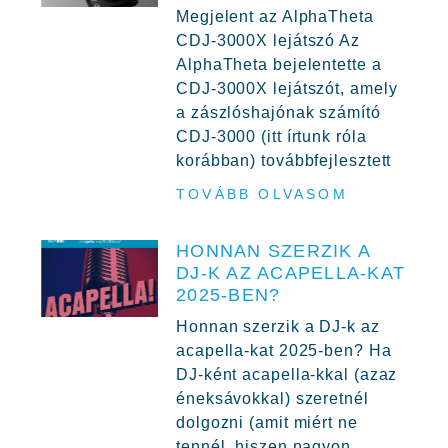
Megjelent az AlphaTheta
CDJ-3000X lejátszó Az
AlphaTheta bejelentette a
CDJ-3000X lejátszót, amely
a zászlóshajónak számító
CDJ-3000 (itt írtunk róla
korábban) továbbfejlesztett
TOVÁBB OLVASOM
HONNAN SZERZIK A
DJ-K AZ ACAPELLA-KAT
2025-BEN?
Honnan szerzik a DJ-k az
acapella-kat 2025-ben? Ha
DJ-ként acapella-kkal (azaz
éneksávokkal) szeretnél
dolgozni (amit miért ne
tennél, hiszen nagyon