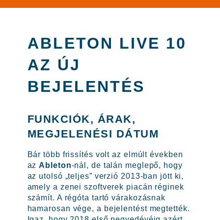
ABLETON LIVE 10
AZ ÚJ
BEJELENTÉS
FUNKCIÓK, ÁRAK,
MEGJELENÉSI DÁTUM
Bár több frissítés volt az elmúlt években
az
Ableton
-nál, de talán meglepő, hogy
az utolsó „teljes” verzió 2013-ban jött ki,
amely a zenei szoftverek piacán réginek
számít. A régóta tartó várakozásnak
hamarosan vége, a bejelentést megtették.
Igaz, hogy 2018 első negyedévéig azért