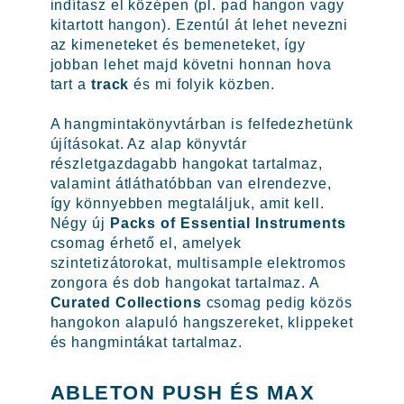
indítasz el középen (pl. pad hangon vagy
kitartott hangon). Ezentúl át lehet nevezni
az kimeneteket és bemeneteket, így
jobban lehet majd követni honnan hova
tart a
track
és mi folyik közben.
A hangmintakönyvtárban is felfedezhetünk
újításokat. Az alap könyvtár
részletgazdagabb hangokat tartalmaz,
valamint átláthatóbban van elrendezve,
így könnyebben megtaláljuk, amit kell.
Négy új
Packs of Essential Instruments
csomag érhető el, amelyek
szintetizátorokat, multisample elektromos
zongora és dob hangokat tartalmaz. A
Curated Collections
csomag pedig közös
hangokon alapuló hangszereket, klippeket
és hangmintákat tartalmaz.
ABLETON PUSH ÉS MAX