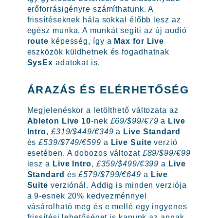
erőforrásigényre számíthatunk. A
frissítéseknek hála sokkal élőbb lesz az
egész munka. A munkát segíti az új audió
route
képesség, így a
Max for Live
eszközök küldhetnek és fogadhatnak
SysEx
adatokat is.
ÁRAZÁS ÉS ELÉRHETŐSÉG
Megjelenéskor a letölthető változata az
Ableton Live 10
-nek
£69/$99/€79
a
Live
Intro
,
£319/$449/€349
a
Live Standard
és
£539/$749/€599
a
Live Suite
verzió
esetében. A dobozos változat
£89/$99/€99
lesz a
Live Intro
,
£359/$499/€399
a
Live
Standard
és
£579/$799/€649
a
Live
Suite
verziónál. Addig is minden verziója
a 9-esnek 20% kedvezménnyel
vásárolható meg és e mellé egy ingyenes
frissítési lehetőséget is kapunk az annak