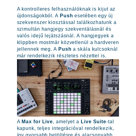
A kontrolleres felhasználóknak is kijut az
újdonságokból. A
Push
esetében egy új
szekvenszer kiosztással találkozhatunk a
szimultán hangjegy szekventálásnál és
valós idejű lejátszásnál. A hangjegyek a
klippben mostmár közvetlenül a hardveren
jellennek meg. A
Push
a skála kulcsoknál
már rendelkezik részletes nézettel is.
A
Max for Live
, amelyet a
Live Suite
-tal
kapunk, teljes integrációval rendelkezik,
így gyorsabb betöltésre és alacsonyabb