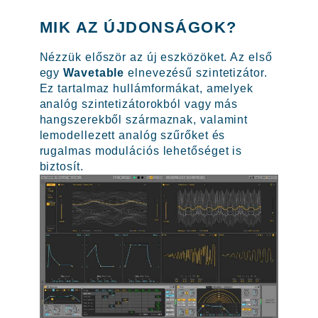
MIK AZ ÚJDONSÁGOK?
Nézzük először az új eszközöket. Az első
egy
Wavetable
elnevezésű szintetizátor.
Ez tartalmaz hullámformákat, amelyek
analóg szintetizátorokból vagy más
hangszerekből származnak, valamint
lemodellezett analóg szűrőket és
rugalmas modulációs lehetőséget is
biztosít.