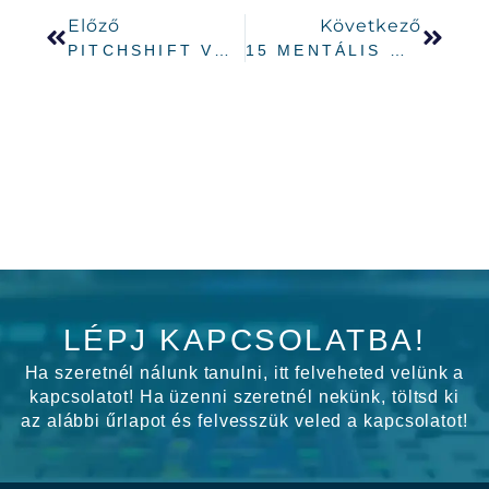
Előző
Következő
PITCHSHIFT VOKÁL EFFEKTEK KÉSZÍTÉSE ABLETONBAN
15 MENTÁLIS MODELL, AMIRŐL EGY PRODUCEREKNEK TUDNIA KELL
LÉPJ KAPCSOLATBA!
Ha szeretnél nálunk tanulni, itt felveheted velünk a
kapcsolatot! Ha üzenni szeretnél nekünk, töltsd ki
az alábbi űrlapot és felvesszük veled a kapcsolatot!