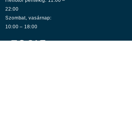
Hétfőtől péntekig: 11:00 –
22:00
Szombat, vasárnap:
10:00 – 18:00
KÉPZÉSEINK
ÁRUHÁZ/JELENTKEZÉS
ÁRAK
OKTATÓINK
BLOG
KAPCSOLAT
ÁSZF.
Adatkezelési tájékoztató
© 2026 Producer and DJ Communications Kft. Minden
jog fenntartva.