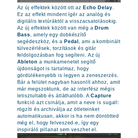
Az új effektek között ott az
Echo Delay
.
Ez az effekt mindent ígér az analóg és
digitális textúráktól a visszacsatolásokig.
Az új effektek között van még a
Drum
Bass
, amely egy dobkészítő
segédeszköz, és a
Pedal
, ami a kombinált
túlvezérlések, torzítások és gitár
feldolgozásban fog segíteni. Az új
Ableton
a munkamenetet segítő
újdonságot is tartalmaz, hogy
gördülékenyebb is legyen a zeneszerzés.
Bár a felület nagyban hasonlít ahhoz, amit
már megszoktunk, de az interfész mégis
letisztultabb és átláthatóbb. A
Capture
funkció azt csinálja, amit a neve is sugall:
rögzíti és archiválja az ötleteinket
automatikusan, akkor is ha nem döntötted
még el, hogy felveszed-e, így egy
inspiráló pillanat sem veszhet el.