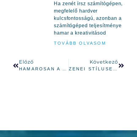
Ha zenét írsz számítógépen, a
megfelelő hardver
kulcsfontosságú, azonban a
számítógéped teljesítménye
hamar a kreativitásod
TOVÁBB OLVASOM
Előző
Következő
HAMAROSAN A YOUTUBE-ON: „MIT NÉZZÜNK?”
ZENEI STÍLUSELEMZÉS: MIÉRT HASONLÓK A MAI ZENÉK?