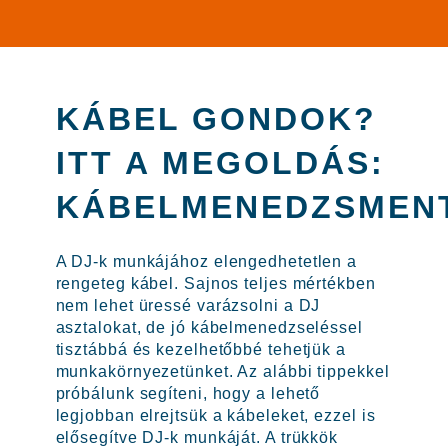
KÁBEL GONDOK?
ITT A MEGOLDÁS:
KÁBELMENEDZSMEN
A DJ-k munkájához elengedhetetlen a
rengeteg kábel. Sajnos teljes mértékben
nem lehet üressé varázsolni a DJ
asztalokat, de jó kábelmenedzseléssel
tisztábbá és kezelhetőbbé tehetjük a
munkakörnyezetünket. Az alábbi tippekkel
próbálunk segíteni, hogy a lehető
legjobban elrejtsük a kábeleket, ezzel is
elősegítve DJ-k munkáját. A trükkök