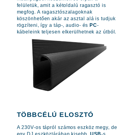
felületük, amit a kétoldalú ragasztó is
megfog. A ragasztószalagoknak
köszönhetően akár az asztal alá is tudjuk
rögzíteni, így a táp-, audio- és
PC
-
kábeleink teljesen elkerülhetnek az útból.
TÖBBCÉLÚ ELOSZTÓ
A 230V-os tápról számos eszköz megy, de
egy DJ eszköztárában kisebb,
USB
-s