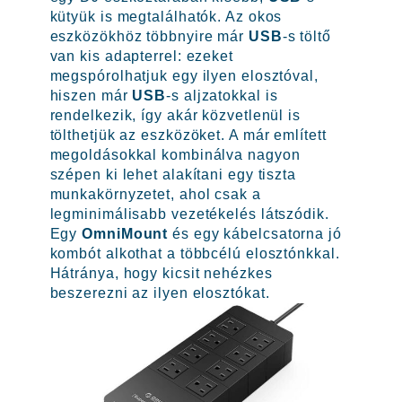
kütyük is megtalálhatók. Az okos
eszközökhöz többnyire már
USB
-s töltő
van kis adapterrel: ezeket
megspórolhatjuk egy ilyen elosztóval,
hiszen már
USB
-s aljzatokkal is
rendelkezik, így akár közvetlenül is
tölthetjük az eszközöket. A már említett
megoldásokkal kombinálva nagyon
szépen ki lehet alakítani egy tiszta
munkakörnyzetet, ahol csak a
legminimálisabb vezetékelés látszódik.
Egy
OmniMount
és egy kábelcsatorna jó
kombót alkothat a többcélú elosztónkkal.
Hátránya, hogy kicsit nehézkes
beszerezni az ilyen elosztókat.