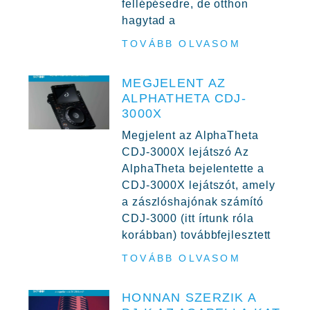
fellépésedre, de otthon
hagytad a
TOVÁBB OLVASOM
MEGJELENT AZ
ALPHATHETA CDJ-
3000X
Megjelent az AlphaTheta
CDJ-3000X lejátszó Az
AlphaTheta bejelentette a
CDJ-3000X lejátszót, amely
a zászlóshajónak számító
CDJ-3000 (itt írtunk róla
korábban) továbbfejlesztett
TOVÁBB OLVASOM
HONNAN SZERZIK A