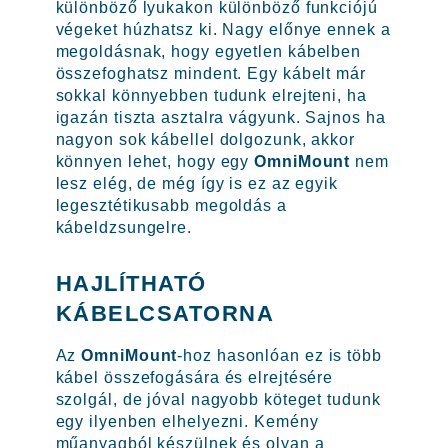
különböző lyukakon különböző funkciójú
végeket húzhatsz ki. Nagy előnye ennek a
megoldásnak, hogy egyetlen kábelben
összefoghatsz mindent. Egy kábelt már
sokkal könnyebben tudunk elrejteni, ha
igazán tiszta asztalra vágyunk. Sajnos ha
nagyon sok kábellel dolgozunk, akkor
könnyen lehet, hogy egy
OmniMount
nem
lesz elég, de még így is ez az egyik
legesztétikusabb megoldás a
kábeldzsungelre.
HAJLÍTHATÓ
KÁBELCSATORNA
Az
OmniMount
-hoz hasonlóan ez is több
kábel összefogására és elrejtésére
szolgál, de jóval nagyobb köteget tudunk
egy ilyenben elhelyezni. Kemény
műanyagból készülnek és olyan a