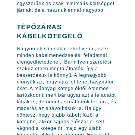
egyszerűek és csak minimális költséggel
járnak, de a hasznuk annál nagyobb.
TÉPŐZÁRAS
KÁBELKÖTEGELŐ
Nagyon olcsón sokat lehet venni, ezek
minden kábelmenedzselési feladatnál
elengedhetetlenek. Bármilyen szerelési
szaküzletben megtalálhatók, így a
beszerzésük is könnyű. A legnagyobb
előnyük az, hogy újra fel lehet használni
őket. A műanyag kötegelőktől érdemes
tartózkodni, mert bár ugyanazt a feladatot
látják el, de nem használhatók fel újra, és
macerás az eltávolításuk is. Ha úgy
döntesz, hogy újabb kábelt fűzöl a
kötegbe, akkor sajnos először el kell
vágnod a kötegelőt, majd egy újabb
kötegelőt el kell használnod. Hosszabb