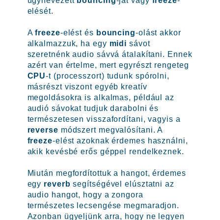
úgynevezett
bouncing
-ját vagy
freeze
-
elését.
A
freeze
-elést és
bouncing
-olást akkor
alkalmazzuk, ha egy
midi
sávot
szeretnénk audio sávvá átalakítani. Ennek
azért van értelme, mert egyrészt rengeteg
CPU
-t (processzort) tudunk spórolni,
másrészt viszont egyéb kreatív
megoldásokra is alkalmas, például az
audió sávokat tudjuk darabolni és
természetesen visszafordítani, vagyis a
reverse
módszert megvalósítani. A
freeze
-elést azoknak érdemes használni,
akik kevésbé erős géppel rendelkeznek.
Miután megfordítottuk a hangot, érdemes
egy
reverb
segítségével elúsztatni az
audio hangot, hogy a zongora
természetes lecsengése megmaradjon.
Azonban ügyeljünk arra, hogy ne legyen