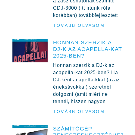
a zászlóshajónak számító
CDJ-3000 (itt írtunk róla
korábban) továbbfejlesztett
TOVÁBB OLVASOM
HONNAN SZERZIK A
DJ-K AZ ACAPELLA-KAT
2025-BEN?
Honnan szerzik a DJ-k az
acapella-kat 2025-ben? Ha
DJ-ként acapella-kkal (azaz
éneksávokkal) szeretnél
dolgozni (amit miért ne
tennél, hiszen nagyon
TOVÁBB OLVASOM
SZÁMÍTÓGÉP