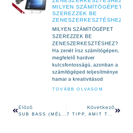
ZENESZERKESZTÉSHEZ,
MILYEN SZÁMÍTÓGÉPET
SZEREZZEK BE
ZENESZERKESZTÉSHEZ?
MILYEN SZÁMÍTÓGÉPET
SZEREZZEK BE
ZENESZERKESZTÉSHEZ?
Ha zenét írsz számítógépen, a
megfelelő hardver
kulcsfontosságú, azonban a
számítógéped teljesítménye
hamar a kreativitásod
TOVÁBB OLVASOM
Előző
Következő
SUB BASS (MÉLY BASSZUS) KEVERÉSI TECHNIKÁK (MIXING)
7 TIPP, AMIT TUDNOD KELL A WARM-UP DJ-ZÉSHEZ