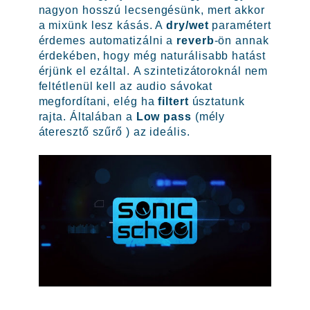
nagyon hosszú lecsengésünk, mert akkor
a mixünk lesz kásás. A
dry/wet
paramétert
érdemes automatizálni a
reverb
-ön annak
érdekében, hogy még naturálisabb hatást
érjünk el ezáltal. A szintetizátoroknál nem
feltétlenül kell az audio sávokat
megfordítani, elég ha
filtert
úsztatunk
rajta. Általában a
Low pass
(mély
áteresztő szűrő ) az ideális.