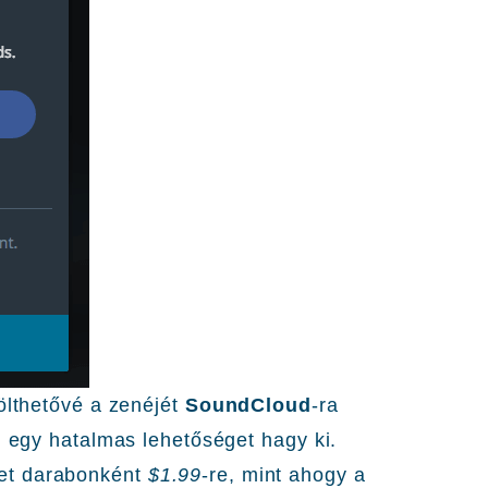
ölthetővé a zenéjét
SoundCloud
-ra
, egy hatalmas lehetőséget hagy ki.
et darabonként
$1.99
-re, mint ahogy a