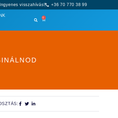
Ingyenes visszahívás!
+36 70 770 38 99
NK
0
SINÁLNOD
OSZTÁS: