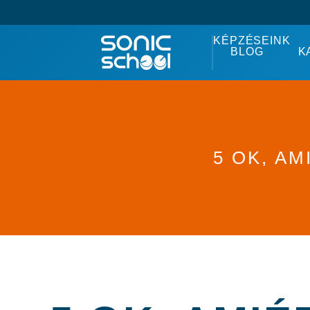
KÉPZÉSEINK
BLOG
K
5 OK, A