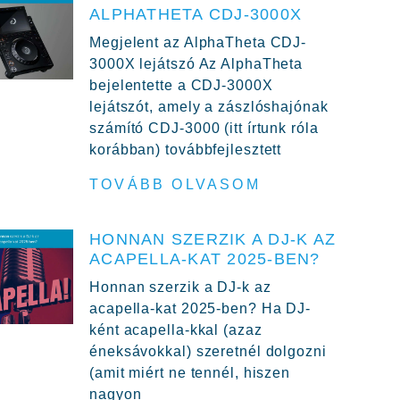
ALPHATHETA CDJ-3000X
Megjelent az AlphaTheta CDJ-
3000X lejátszó Az AlphaTheta
bejelentette a CDJ-3000X
lejátszót, amely a zászlóshajónak
számító CDJ-3000 (itt írtunk róla
korábban) továbbfejlesztett
TOVÁBB OLVASOM
HONNAN SZERZIK A DJ-K AZ
ACAPELLA-KAT 2025-BEN?
Honnan szerzik a DJ-k az
acapella-kat 2025-ben? Ha DJ-
ként acapella-kkal (azaz
éneksávokkal) szeretnél dolgozni
(amit miért ne tennél, hiszen
nagyon