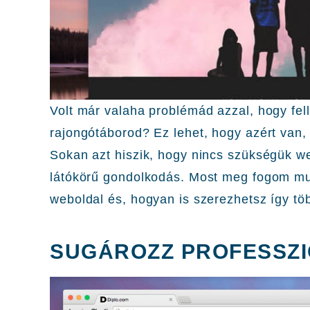
Volt már valaha problémád azzal, hogy fel
rajongótáborod? Ez lehet, hogy azért van,
Sokan azt hiszik, hogy nincs szükségük w
látókörű gondolkodás. Most meg fogom muta
weboldal és, hogyan is szerezhetsz így töb
SUGÁROZZ PROFESSZI