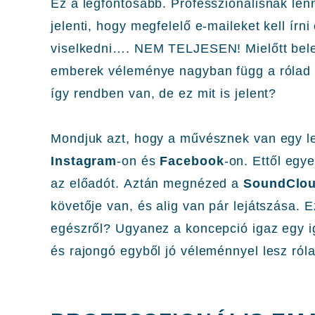
Ez a legfontosabb. Professzionálisnak lenn
jelenti, hogy megfelelő e-maileket kell írn
viselkedni…. NEM TELJESEN! Mielőtt belem
emberek véleménye nagyban függ a rólad k
így rendben van, de ez mit is jelent?
Mondjuk azt, hogy a művésznek van egy l
Instagram
-on és
Facebook
-on. Ettől egy
az előadót. Aztán megnézed a
SoundClo
követője van, és alig van pár lejátszása. 
egészről? Ugyanez a koncepció igaz egy i
és rajongó egyből jó véleménnyel lesz ról