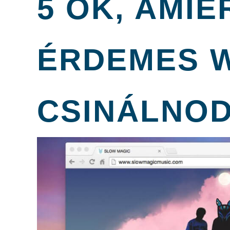
5 OK, AMIÉ
ÉRDEMES 
CSINÁLNO