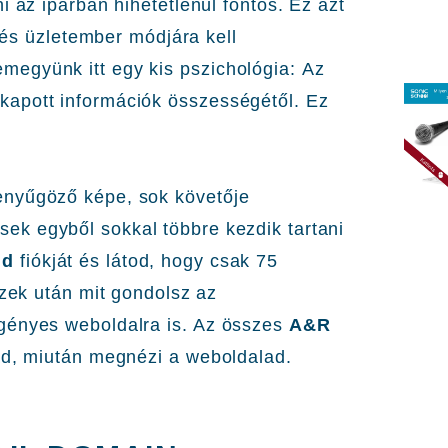
i az iparban hihetetlenül fontos. Ez azt
i és üzletember módjára kell
együnk itt egy kis pszichológia: Az
apott információk összességétől. Ez
enyűgöző képe, sok követője
esek egyből sokkal többre kezdik tartani
ud
fiókját és látod, hogy csak 75
Ezek után mit gondolsz az
gényes weboldalra is. Az összes
A&R
ad, miután megnézi a weboldalad.