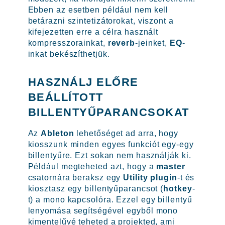
Ebben az esetben például nem kell
betárazni szintetizátorokat, viszont a
kifejezetten erre a célra használt
kompresszorainkat,
reverb
-jeinket,
EQ
-
inkat bekészíthetjük.
HASZNÁLJ ELŐRE
BEÁLLÍTOTT
BILLENTYŰPARANCSOKAT
Az
Ableton
lehetőséget ad arra, hogy
kiosszunk minden egyes funkciót egy-egy
billentyűre. Ezt sokan nem használják ki.
Például megteheted azt, hogy a
master
csatornára beraksz egy
Utility
plugin
-t és
kiosztasz egy billentyűparancsot (
hotkey
-
t) a mono kapcsolóra. Ezzel egy billentyű
lenyomása segítségével egyből mono
kimentelűvé teheted a projekted, ami