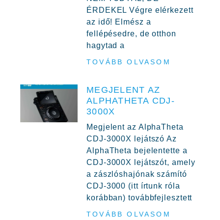
ÉRDEKEL Végre elérkezett
az idő! Elmész a
fellépésedre, de otthon
hagytad a
TOVÁBB OLVASOM
MEGJELENT AZ
ALPHATHETA CDJ-
3000X
Megjelent az AlphaTheta
CDJ-3000X lejátszó Az
AlphaTheta bejelentette a
CDJ-3000X lejátszót, amely
a zászlóshajónak számító
CDJ-3000 (itt írtunk róla
korábban) továbbfejlesztett
TOVÁBB OLVASOM