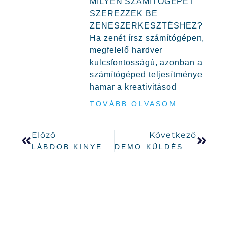
MILYEN SZÁMÍTÓGÉPET
SZEREZZEK BE
ZENESZERKESZTÉSHEZ?
Ha zenét írsz számítógépen, a
megfelelő hardver
kulcsfontosságú, azonban a
számítógéped teljesítménye
hamar a kreativitásod
TOVÁBB OLVASOM
Előző
Következő
LÁBDOB KINYERÉSE MEGLÉVŐ ZENESZÁMOKBÓL!
DEMO KÜLDÉS KIADÓKNAK MIT ÉS MIT NE CSINÁLJ