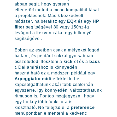
abban segít, hogy gyorsan
ellenerőrízheted a mono kompatibilitását
a projektednek. Másik közkedvelt
módszer, ha beraksz egy
EQ
-t és egy
HP
filter
segítségével 80 vagy 150hz-ig
levágod a frekvenicákat egy billentyű
segítségével.
Ebben az esetben csak a mélyeket fogod
hallani, és például sokkal gyorsabban
összetudod illeszteni a
kick
-et és a
bass
-
t. Dallamíráshoz is könnyedén
használható ez a módszer, például egy
Arpeggiator midi
effektet ki be
kapcsolgathatunk akár több csatornán
egyszerre. Így könnyedén változtathatunk
ritmuson is. Fontos megjegyezni, hogy
egy hotkey több funkcióra is
kiosztható. Ne felejtsd el a
preference
menüpontban elmenteni a kedvenc