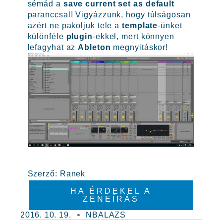
sémád a
save current set as default
paranccsal! Vigyázzunk, hogy túlságosan
azért ne pakoljuk tele a
template
-ünket
különféle
plugin
-ekkel, mert könnyen
lefagyhat az
Ableton
megnyitáskor!
Szerző: Ranek
HA ÉRDEKEL A
ZENEÍRÁS
2016. 10. 19.
NBALAZS