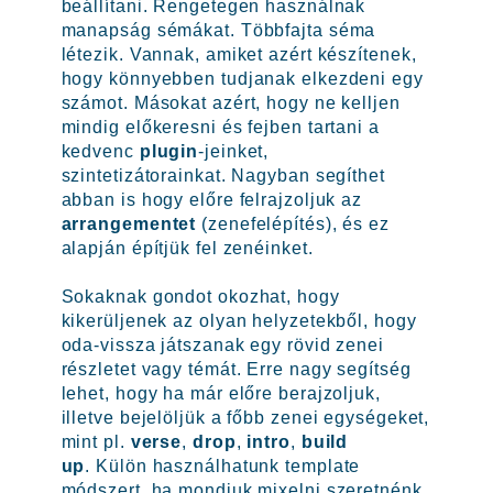
beállítani. Rengetegen használnak
manapság sémákat. Többfajta séma
létezik. Vannak, amiket azért készítenek,
hogy könnyebben tudjanak elkezdeni egy
számot. Másokat azért, hogy ne kelljen
mindig előkeresni és fejben tartani a
kedvenc
plugin
-jeinket,
szintetizátorainkat. Nagyban segíthet
abban is hogy előre felrajzoljuk az
arrangementet
(zenefelépítés), és ez
alapján építjük fel zenéinket.
Sokaknak gondot okozhat, hogy
kikerüljenek az olyan helyzetekből, hogy
oda-vissza játszanak egy rövid zenei
részletet vagy témát. Erre nagy segítség
lehet, hogy ha már előre berajzoljuk,
illetve bejelöljük a főbb zenei egységeket,
mint pl.
verse
,
drop
,
intro
,
build
up
. Külön használhatunk template
módszert, ha mondjuk mixelni szeretnénk.