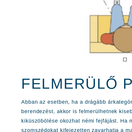
FELMERÜLŐ 
Abban az esetben, ha a drágább árkategóri
berendezést, akkor is felmerülhetnek kis
kiküszöbölése okozhat némi fejfájást. Ha 
szomszédokat kifejezetten zavarhatja a m