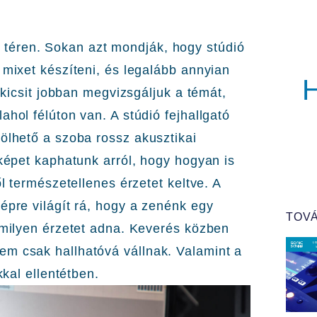
téren. Sokan azt mondják, hogy stúdió
 mixet készíteni, és legalább annyian
y kicsit jobban megvizsgáljuk a témát,
ahol félúton van. A stúdió fejhallgató
bölhető a szoba rossz akusztikai
 képet kaphatunk arról, hogy hogyan is
ől természetellenes érzetet keltve. A
épre világít rá, hogy a zenénk egy
TOVÁ
a milyen érzetet adna. Keverés közben
em csak hallhatóvá vállnak. Valamint a
kkal ellentétben.