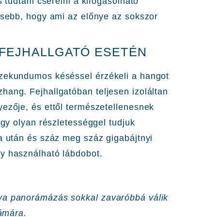
is tudtam cserélni a kifogásolható
kesebb, hogy ami az előnye az sokszor
FEJHALLGATÓ ESETÉN
szekundumos késéssel érzékeli a hangot
hang. Fejhallgatóban teljesen izoláltan
yezője, és ettől természetellenesnek
ogy olyan részletességgel tudjuk
ra után és száz meg száz gigabájtnyi
gy használható lábdobot.
va panorámázás sokkal zavaróbbá válik
zámára.