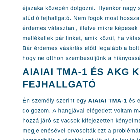
éjszaka közepén dolgozni. Ilyenkor nagy s
stúdió fejhallgató. Nem fogok most hossza
érdemes választani, illetve mikre képesek 
mellékellek pár linket, amik közül, ha vál
Bár érdemes vásárlás előtt legalább a bolt
hogy ne otthon szembesüljünk a hiányoss
AIAIAI TMA-1 ÉS AKG 
FEJHALLGATÓ
Én személy szerint egy
AIAIAI TMA-1
és 
dolgozom. A hangjával elégedett voltam má
hozzá járó szivacsok kifejezetten kényel
megjelenésével orvosolták ezt a problémát