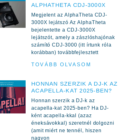
ALPHATHETA CDJ-3000X
Megjelent az AlphaTheta CDJ-
3000X lejátszó Az AlphaTheta
bejelentette a CDJ-3000X
lejátszót, amely a zászlóshajónak
számító CDJ-3000 (itt írtunk róla
korábban) továbbfejlesztett
TOVÁBB OLVASOM
HONNAN SZERZIK A DJ-K AZ
ACAPELLA-KAT 2025-BEN?
Honnan szerzik a DJ-k az
acapella-kat 2025-ben? Ha DJ-
ként acapella-kkal (azaz
éneksávokkal) szeretnél dolgozni
(amit miért ne tennél, hiszen
nagyon