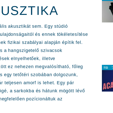
KUSZTIKA
lis akusztikát sem. Egy stúdió
ulajdonságaitól és ennek tökéletesítése
 fizikai szabályai alapján építik fel.
és a hangszigetelő szivacsok
sek elnyelhetőek, illetve
ött ez nehezen megvalósítható, főleg
s egy tetőtéri szobában dolgozunk,
 teljesen amorf is lehet. Egy pár
gé, a sarkokba és hátunk mögött lévő
 megfelelően pozícionáltuk az