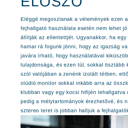
ELŐSZÓ
Eléggé megoszlanak a vélemények ezen a 
fejhallgató használata esetén nem lehet jó
állítják az ellentettjét. Ugyanakkor, ha eg
hamar rá fogunk jönni, hogy az igazság val
javára írható, hogy használatával kiküszö
tulajdonsága, és ezen túl, sokkal tisztább
szól valójában a zenénk izolált térben, ett
stúdió monitor sokkal inkább arra az összk
klubban vagy egy kocsi hifijén lehallgatv
pedig a mélytartományok érezhetővé, és n
sztereo teret is jobban halljuk a fejhalgató