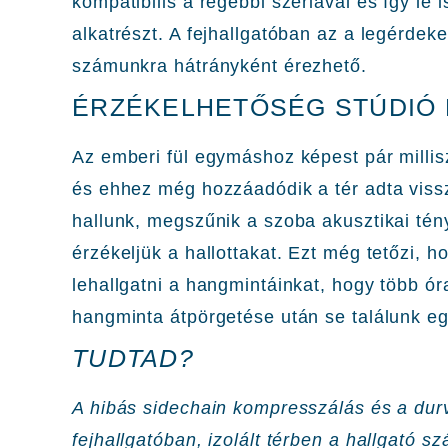
kompatibilis a régebbi szériával és így le 
alkatrészt. A fejhallgatóban az a legérde
számunkra hátrányként érezhető.
ÉRZÉKELHETŐSÉG STÚDIÓ 
Az emberi fül egymáshoz képest pár milli
és ehhez még hozzáadódik a tér adta vissz
hallunk, megszűnik a szoba akusztikai tén
érzékeljük a hallottakat. Ezt még tetőzi, h
lehallgatni a hangmintáinkat, hogy több ó
hangminta átpörgetése után se találunk e
TUDTAD?
A hibás sidechain kompresszálás és a dur
fejhallgatóban, izolált térben a hallgató s