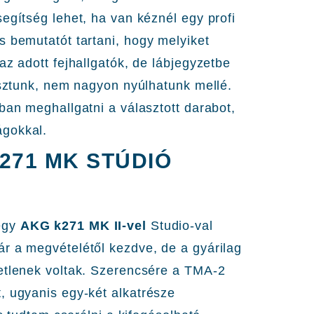
egítség lehet, ha van kéznél egy profi
s bemutatót tartani, hogy melyiket
az adott fejhallgatók, de lábjegyzetbe
asztunk, nem nagyon nyúlhatunk mellé.
ban meghallgatni a választott darabot,
ágokkal.
K271 MK STÚDIÓ
egy
AKG k271 MK II-vel
Studio-val
r a megvételétől kezdve, de a gyárilag
metlenek voltak. Szerencsére a TMA-2
, ugyanis egy-két alkatrésze