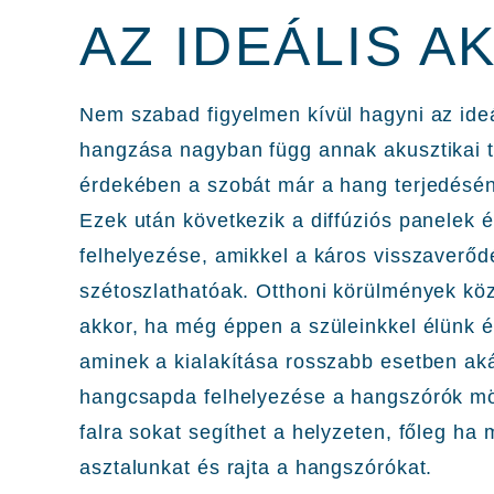
AZ IDEÁLIS A
Nem szabad figyelmen kívül hagyni az ideá
hangzása nagyban függ annak akusztikai t
érdekében a szobát már a hang terjedésének
Ezek után következik a diffúziós panelek 
felhelyezése, amikkel a káros visszaverődé
szétoszlathatóak. Otthoni körülmények köz
akkor, ha még éppen a szüleinkkel élünk é
aminek a kialakítása rosszabb esetben akár
hangcsapda felhelyezése a hangszórók mö
falra sokat segíthet a helyzeten, főleg ha
asztalunkat és rajta a hangszórókat.