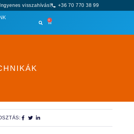
Ingyenes visszahívás!
+36 70 770 38 99
NK
0
CHNIKÁK
OSZTÁS: