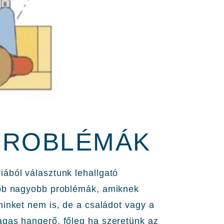
PROBLÉMÁK
ából választunk lehallgató
ebb nagyobb problémák, amiknek
minket nem is, de a családot vagy a
agas hangerő, főleg ha szeretünk az