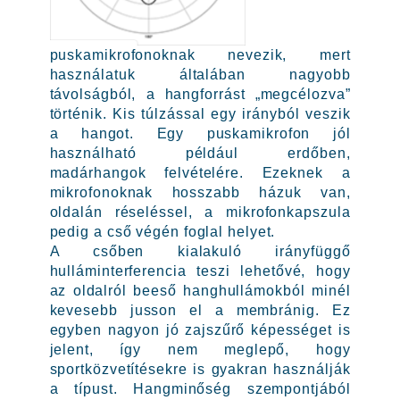
puskamikrofonoknak nevezik, mert
használatuk általában nagyobb
távolságból, a hangforrást „megcélozva”
történik. Kis túlzással egy irányból veszik
a hangot. Egy puskamikrofon jól
használható például erdőben,
madárhangok felvételére. Ezeknek a
mikrofonoknak hosszabb házuk van,
oldalán réseléssel, a mikrofonkapszula
pedig a cső végén foglal helyet.
A csőben kialakuló irányfüggő
hulláminterferencia teszi lehetővé, hogy
az oldalról beeső hanghullámokból minél
kevesebb jusson el a membránig. Ez
egyben nagyon jó zajszűrő képességet is
jelent, így nem meglepő, hogy
sportközvetítésekre is gyakran használják
a típust. Hangminőség szempontjából