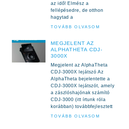
az idő! Elmész a
fellépésedre, de otthon
hagytad a
TOVÁBB OLVASOM
MEGJELENT AZ
ALPHATHETA CDJ-
3000X
Megjelent az AlphaTheta
CDJ-3000X lejátszó Az
AlphaTheta bejelentette a
CDJ-3000X lejátszót, amely
a zászlóshajónak számító
CDJ-3000 (itt írtunk róla
korábban) továbbfejlesztett
TOVÁBB OLVASOM