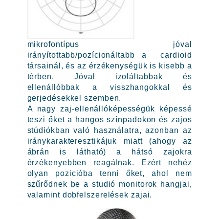
mikrofontípus jóval
irányítottabb/pozícionáltabb a cardioid
társainál, és az érzékenységük is kisebb a
térben. Jóval izoláltabbak és
ellenállóbbak a visszhangokkal és
gerjedésekkel szemben.
A nagy zaj-ellenállóképességük képessé
teszi őket a hangos színpadokon és zajos
stúdiókban való használatra, azonban az
iránykarakteresztikájuk miatt (ahogy az
ábrán is látható) a hátsó zajokra
érzékenyebben reagálnak. Ezért nehéz
olyan pozicióba tenni őket, ahol nem
szűrődnek be a studió monitorok hangjai,
valamint dobfelszerelések zajai.