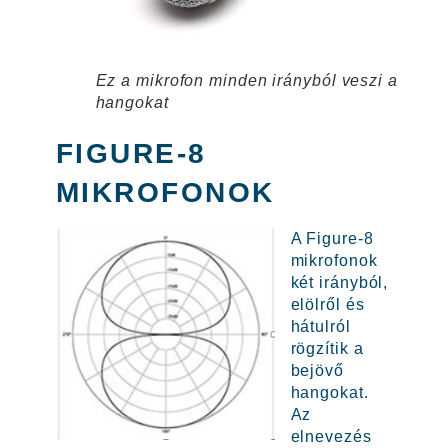
Ez a mikrofon minden irányból veszi a
hangokat
FIGURE-8
MIKROFONOK
A Figure-8
mikrofonok
két irányból,
elölről és
hátulról
rögzítik a
bejövő
hangokat.
Az
elnevezés