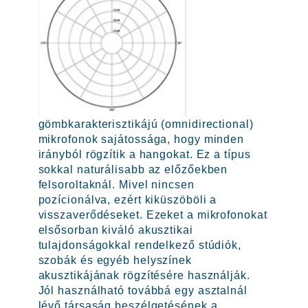
gömbkarakterisztikájú (omnidirectional)
mikrofonok sajátossága, hogy minden
irányból rögzítik a hangokat. Ez a típus
sokkal naturálisabb az előzőekben
felsoroltaknál. Mivel nincsen
pozícionálva, ezért kiküszöböli a
visszaverődéseket. Ezeket a mikrofonokat
elsősorban kiváló akusztikai
tulajdonságokkal rendelkező stúdiók,
szobák és egyéb helyszínek
akusztikájának rögzítésére használják.
Jól használható továbbá egy asztalnál
lévő társaság beszélgetésének a