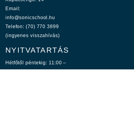
Email:
info@sonicschool.hu
Telefon: (70) 770 3899
(ingyenes visszahívás)
NYITVATARTÁS
Hétfőtől péntekig: 11:00 –
22:00
Szombat, vasárnap:
10:00 – 18:00
KÉPZÉSEINK
ÁRUHÁZ/JELENTKEZÉS