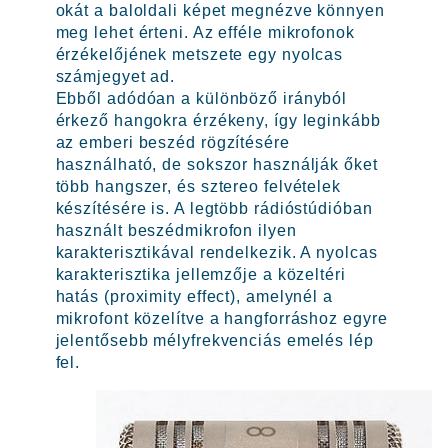
okát a baloldali képet megnézve könnyen
meg lehet érteni. Az efféle mikrofonok
érzékelőjének metszete egy nyolcas
számjegyet ad.
Ebből adódóan a különböző irányból
érkező hangokra érzékeny, így leginkább
az emberi beszéd rögzítésére
használható, de sokszor használják őket
több hangszer, és sztereo felvételek
készítésére is. A legtöbb rádióstúdióban
használt beszédmikrofon ilyen
karakterisztikával rendelkezik. A nyolcas
karakterisztika jellemzője a közeltéri
hatás (proximity effect), amelynél a
mikrofont közelítve a hangforráshoz egyre
jelentősebb mélyfrekvenciás emelés lép
fel.