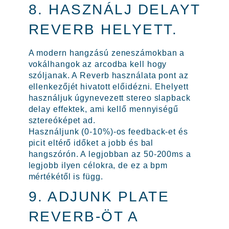
8. HASZNÁLJ DELAYT
REVERB HELYETT.
A modern hangzású zeneszámokban a
vokálhangok az arcodba kell hogy
szóljanak. A Reverb használata pont az
ellenkezőjét hivatott előidézni. Ehelyett
használjuk úgynevezett stereo slapback
delay effektek, ami kellő mennyiségű
sztereóképet ad.
Használjunk (0-10%)-os feedback-et és
picit eltérő időket a jobb és bal
hangszórón. A legjobban az 50-200ms a
legjobb ilyen célokra, de ez a bpm
mértékétől is függ.
9. ADJUNK PLATE
REVERB-ÖT A