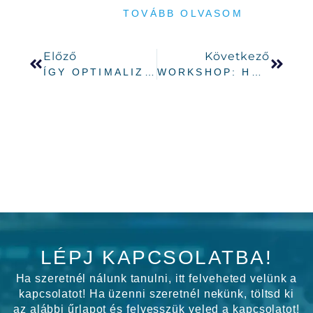
TOVÁBB OLVASOM
Előző
Következő
ÍGY OPTIMALIZÁLD A SZÁMÍTÓGÉPED, HA ZENÉT ÍRSZ!
WORKSHOP: HOGYAN HASZNÁLD AZ AUDIOFILEOKAT MIDIKÉNT?
LÉPJ KAPCSOLATBA!
Ha szeretnél nálunk tanulni, itt felveheted velünk a
kapcsolatot! Ha üzenni szeretnél nekünk, töltsd ki
az alábbi űrlapot és felvesszük veled a kapcsolatot!