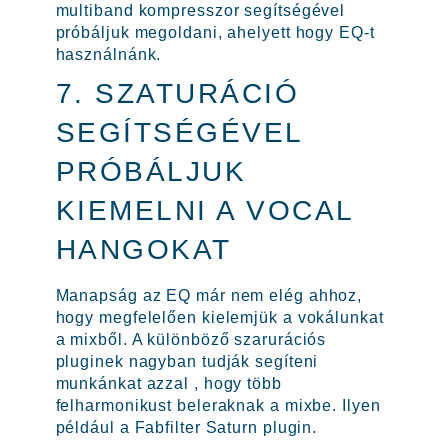
multiband kompresszor segítségével
próbáljuk megoldani, ahelyett hogy EQ-t
használnánk.
7. SZATURÁCIÓ
SEGÍTSÉGÉVEL
PRÓBÁLJUK
KIEMELNI A VOCAL
HANGOKAT
Manapság az EQ már nem elég ahhoz,
hogy megfelelően kielemjük a vokálunkat
a mixből. A különböző szarurációs
pluginek nagyban tudják segíteni
munkánkat azzal , hogy több
felharmonikust beleraknak a mixbe. Ilyen
például a Fabfilter Saturn plugin.