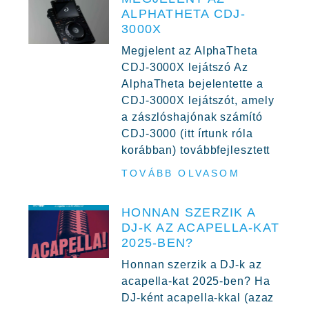
ALPHATHETA CDJ-
3000X
Megjelent az AlphaTheta
CDJ-3000X lejátszó Az
AlphaTheta bejelentette a
CDJ-3000X lejátszót, amely
a zászlóshajónak számító
CDJ-3000 (itt írtunk róla
korábban) továbbfejlesztett
TOVÁBB OLVASOM
HONNAN SZERZIK A
DJ-K AZ ACAPELLA-KAT
2025-BEN?
Honnan szerzik a DJ-k az
acapella-kat 2025-ben? Ha
DJ-ként acapella-kkal (azaz