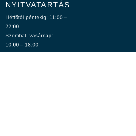
NYITVATARTÁS
Hétfőtől péntekig: 11:00 –
22:00
Szombat, vasárnap:
10:00 – 18:00
KÉPZÉSEINK
ÁRUHÁZ/JELENTKEZÉS
ÁRAK
OKTATÓINK
BLOG
KAPCSOLAT
ÁSZF.
Adatkezelési tájékoztató