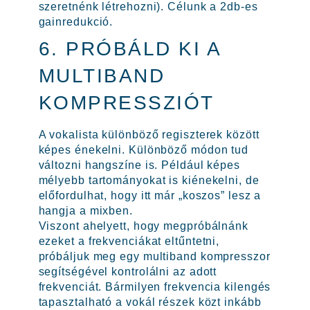
szeretnénk létrehozni). Célunk a 2db-es
gainredukció.
6. PRÓBÁLD KI A
MULTIBAND
KOMPRESSZIÓT
A vokalista különböző regiszterek között
képes énekelni. Különböző módon tud
változni hangszíne is. Például képes
mélyebb tartományokat is kiénekelni, de
előfordulhat, hogy itt már „koszos” lesz a
hangja a mixben.
Viszont ahelyett, hogy megpróbálnánk
ezeket a frekvenciákat eltűntetni,
próbáljuk meg egy multiband kompresszor
segítségével kontrolálni az adott
frekvenciát. Bármilyen frekvencia kilengés
tapasztalható a vokál részek közt inkább