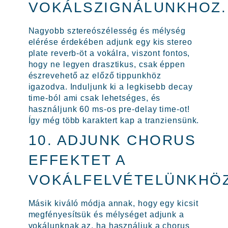
VOKÁLSZIGNÁLUNKHOZ.
Nagyobb sztereószélesség és mélység
elérése érdekében adjunk egy kis stereo
plate reverb-öt a vokálra, viszont fontos,
hogy ne legyen drasztikus, csak éppen
észrevehető az előző tippunkhöz
igazodva. Induljunk ki a legkisebb decay
time-ból ami csak lehetséges, és
használjunk 60 ms-os pre-delay time-ot!
Így még több karaktert kap a tranziensünk.
10. ADJUNK CHORUS
EFFEKTET A
VOKÁLFELVÉTELÜNKHÖ
Másik kiváló módja annak, hogy egy kicsit
megfényesítsük és mélységet adjunk a
vokálunknak az, ha használjuk a chorus