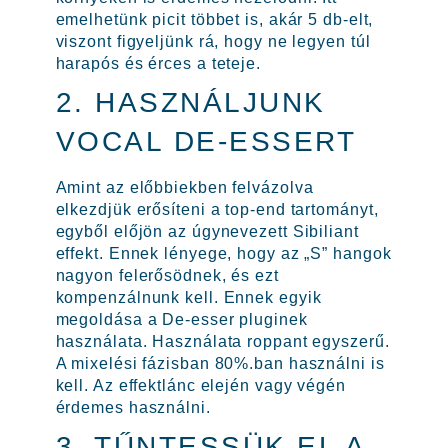
emelhetünk picit többet is, akár 5 db-elt,
viszont figyeljünk rá, hogy ne legyen túl
harapós és érces a teteje.
2. HASZNÁLJUNK
VOCAL DE-ESSERT
Amint az előbbiekben felvázolva
elkezdjük erősíteni a top-end tartományt,
egyből előjön az úgynevezett Sibiliant
effekt. Ennek lényege, hogy az „S” hangok
nagyon felerősödnek, és ezt
kompenzálnunk kell. Ennek egyik
megoldása a De-esser pluginek
használata. Használata roppant egyszerű.
A mixelési fázisban 80%.ban használni is
kell. Az effektlánc elején vagy végén
érdemes használni.
3. TŰNTESSÜK EL A