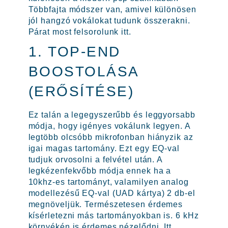
Többfajta módszer van, amivel különösen
jól hangzó vokálokat tudunk összerakni.
Párat most felsorolunk itt.
1. TOP-END
BOOSTOLÁSA
(ERŐSÍTÉSE)
Ez talán a legegyszerűbb és leggyorsabb
módja, hogy igényes vokálunk legyen. A
legtöbb olcsóbb mikrofonban hiányzik az
igai magas tartomány. Ezt egy EQ-val
tudjuk orvosolni a felvétel után. A
legkézenfekvőbb módja ennek ha a
10khz-es tartományt, valamilyen analog
modellezésű EQ-val (UAD kártya) 2 db-el
megnöveljük. Természetesen érdemes
kísérletezni más tartományokban is. 6 kHz
környékén is érdemes nézelődni. Itt