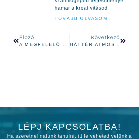
számítógéped teljesítménye
hamar a kreativitásod
TOVÁBB OLVASOM
Előző
Következő
A MEGFELELŐ DJ-KÖRNYEZET KIALAKÍTÁSA ABLETON KÖRNYZETBEN
HÁTTÉR ATMOSZFÉRA KÉSZÍTÉS ABLETON-BAN
LÉPJ KAPCSOLATBA!
Ha szeretnél nálunk tanulni, itt felveheted velünk a