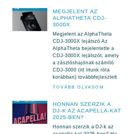
MEGJELENT AZ
ALPHATHETA CDJ-
3000X
Megjelent az AlphaTheta
CDJ-3000X lejátszó Az
AlphaTheta bejelentette a
CDJ-3000X lejátszót, amely
a zászlóshajónak számító
CDJ-3000 (itt írtunk róla
korábban) továbbfejlesztett
TOVÁBB OLVASOM
HONNAN SZERZIK A
DJ-K AZ ACAPELLA-KAT
2025-BEN?
Honnan szerzik a DJ-k az
acapella-kat 2025-ben? Ha