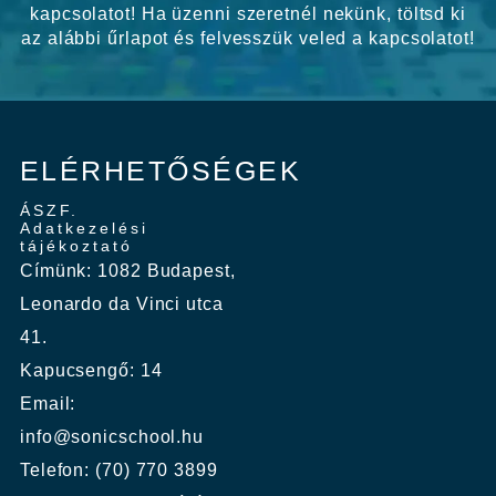
kapcsolatot! Ha üzenni szeretnél nekünk, töltsd ki
az alábbi űrlapot és felvesszük veled a kapcsolatot!
ELÉRHETŐSÉGEK
ÁSZF.
Adatkezelési
tájékoztató
Címünk: 1082 Budapest,
Leonardo da Vinci utca
41.
Kapucsengő: 14
Email:
info@sonicschool.hu
Telefon: (70) 770 3899