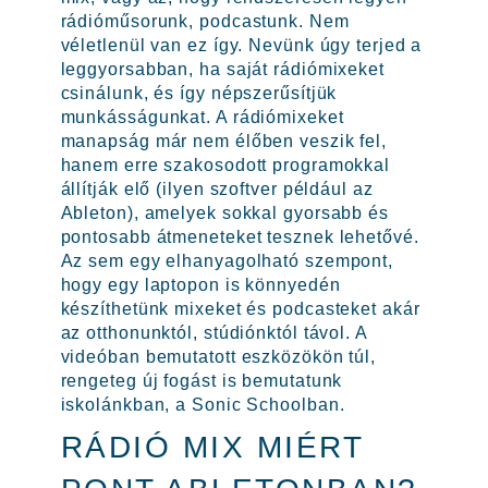
rádióműsorunk, podcastunk. Nem
véletlenül van ez így. Nevünk úgy terjed a
leggyorsabban, ha saját rádiómixeket
csinálunk, és így népszerűsítjük
munkásságunkat. A rádiómixeket
manapság már nem élőben veszik fel,
hanem erre szakosodott programokkal
állítják elő (ilyen szoftver például az
Ableton), amelyek sokkal gyorsabb és
pontosabb átmeneteket tesznek lehetővé.
Az sem egy elhanyagolható szempont,
hogy egy laptopon is könnyedén
készíthetünk mixeket és podcasteket akár
az otthonunktól, stúdiónktól távol. A
videóban bemutatott eszközökön túl,
rengeteg új fogást is bemutatunk
iskolánkban, a Sonic Schoolban.
RÁDIÓ MIX MIÉRT