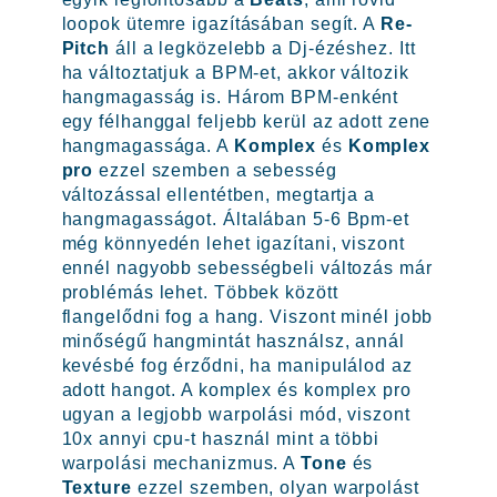
loopok ütemre igazításában segít. A
Re-
Pitch
áll a legközelebb a Dj-ézéshez. Itt
ha változtatjuk a BPM-et, akkor változik
hangmagasság is. Három BPM-enként
egy félhanggal feljebb kerül az adott zene
hangmagassága. A
Komplex
és
Komplex
pro
ezzel szemben a sebesség
változással ellentétben, megtartja a
hangmagasságot. Általában 5-6 Bpm-et
még könnyedén lehet igazítani, viszont
ennél nagyobb sebességbeli változás már
problémás lehet. Többek között
flangelődni fog a hang. Viszont minél jobb
minőségű hangmintát használsz, annál
kevésbé fog érződni, ha manipulálod az
adott hangot. A komplex és komplex pro
ugyan a legjobb warpolási mód, viszont
10x annyi cpu-t használ mint a többi
warpolási mechanizmus. A
Tone
és
Texture
ezzel szemben, olyan warpolást