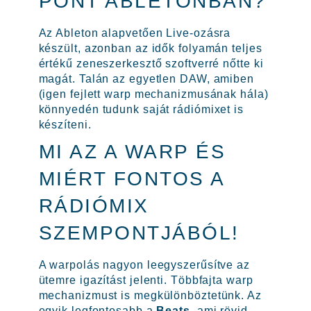
PONT ABLETONBAN?
Az Ableton alapvetően Live-ozásra
készült, azonban az idők folyamán teljes
értékű zeneszerkesztő szoftverré nőtte ki
magát. Talán az egyetlen DAW, amiben
(igen fejlett warp mechanizmusának hála)
könnyedén tudunk saját rádiómixet is
készíteni.
MI AZ A WARP ÉS
MIÉRT FONTOS A
RÁDIÓMIX
SZEMPONTJÁBÓL!
A warpolás nagyon leegyszerűsítve az
ütemre igazítást jelenti. Többfajta warp
mechanizmust is megkülönböztetünk. Az
egyik legfontosabb a
Beats
, ami rövid