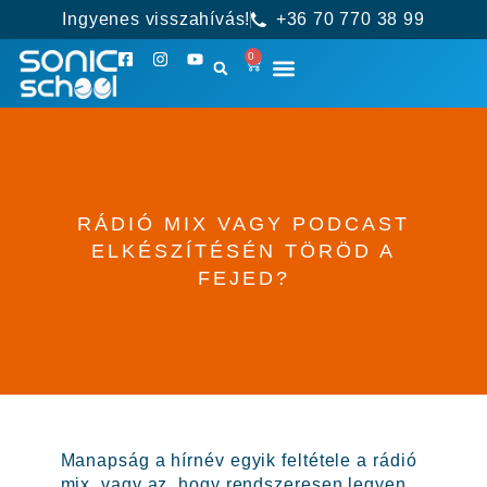
Ingyenes visszahívás!
+36 70 770 38 99
0
RÁDIÓ MIX VAGY PODCAST
ELKÉSZÍTÉSÉN TÖRÖD A
FEJED?
Manapság a hírnév egyik feltétele a rádió
mix, vagy az, hogy rendszeresen legyen