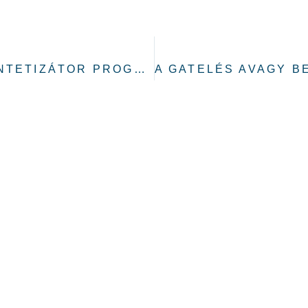
TECHNIKAI ALAPISMERETEK: SZINTETIZÁTOR PROGRAMOZÁS!
ÉPJ KAPCSOLATB
veheted velünk a kapcsolatot! Ha üzenni szeretnél n