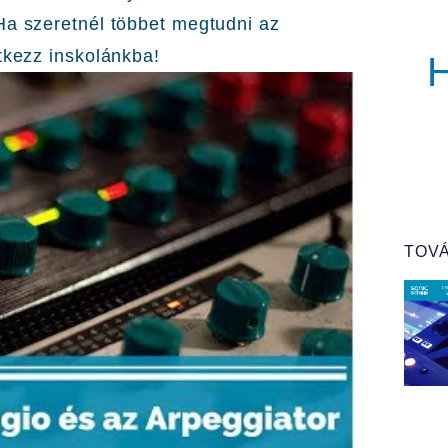
Ha szeretnél többet megtudni az
tkezz inskolánkba!
TOVÁ