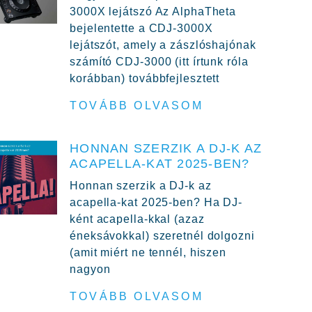
3000X lejátszó Az AlphaTheta
bejelentette a CDJ-3000X
lejátszót, amely a zászlóshajónak
számító CDJ-3000 (itt írtunk róla
korábban) továbbfejlesztett
TOVÁBB OLVASOM
HONNAN SZERZIK A DJ-K AZ
ACAPELLA-KAT 2025-BEN?
Honnan szerzik a DJ-k az
acapella-kat 2025-ben? Ha DJ-
ként acapella-kkal (azaz
éneksávokkal) szeretnél dolgozni
(amit miért ne tennél, hiszen
nagyon
TOVÁBB OLVASOM