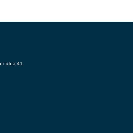
felvesszük veled a kapcsolatot!
i utca 41.