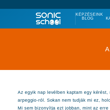
KÉPZÉSEINK
BLOG
K
A
Az egyik nap levélben kaptam egy kérést, 
arpeggio-ról. Sokan nem tudják mi ez, hol
Mi sem bizonyítja ezt jobban, mint az erre 