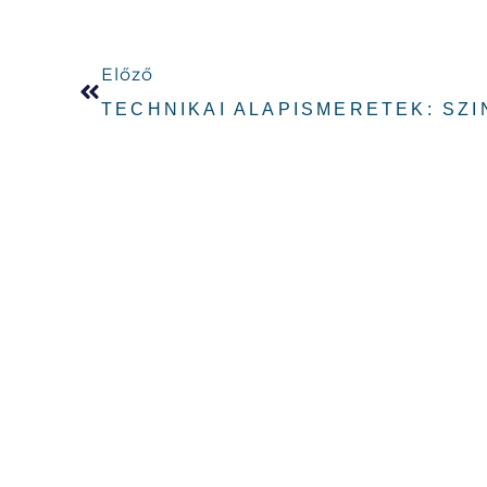
Előző
L
Ha szeretnél nálunk tanulni, itt fel