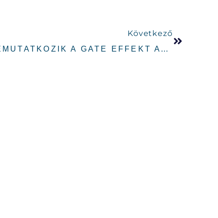
Következő
A GATELÉS AVAGY BEMUTATKOZIK A GATE EFFEKT AVAGY A ZAJZÁR
A!
ekünk, töltsd ki az alábbi űrlapot és