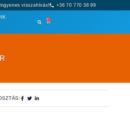
Ingyenes visszahívás!
+36 70 770 38 99
NK
0
OR
OSZTÁS: