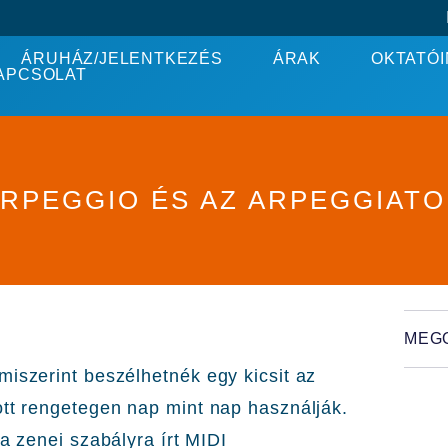
ÁRUHÁZ/JELENTKEZÉS
ÁRAK
OKTATÓI
APCSOLAT
RPEGGIO ÉS AZ ARPEGGIAT
MEG
miszerint beszélhetnék egy kicsit az
ott rengetegen nap mint nap használják.
a zenei szabályra írt MIDI