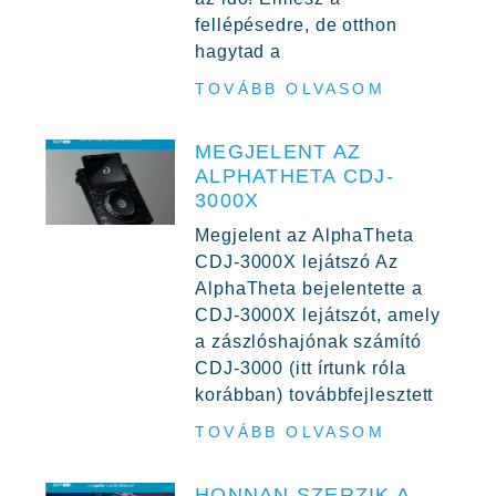
fellépésedre, de otthon
hagytad a
TOVÁBB OLVASOM
MEGJELENT AZ
ALPHATHETA CDJ-
3000X
Megjelent az AlphaTheta
CDJ-3000X lejátszó Az
AlphaTheta bejelentette a
CDJ-3000X lejátszót, amely
a zászlóshajónak számító
CDJ-3000 (itt írtunk róla
korábban) továbbfejlesztett
TOVÁBB OLVASOM
HONNAN SZERZIK A