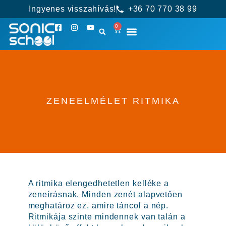
Ingyenes visszahívás!
+36 70 770 38 99
0
ZENEELMÉLET RITMIKA
A ritmika elengedhetetlen kelléke a
zeneírásnak. Minden zenét alapvetően
meghatároz ez, amire táncol a nép.
Ritmikája szinte mindennek van talán a